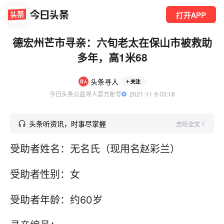
打开APP
德宏州芒市寻亲：六旬老太在保山市被救助
多年，高1米68
头条寻人
关注
今日头条公益寻人官方账号
  2021-11-9 03:18
头条听资讯，时事尽掌握
去听全文
受助者姓名：无名氏（现用名赵彩兰）
受助者性别：女
受助者年龄：约60岁