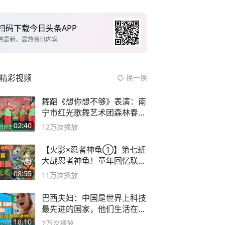
扫码下载今日头条APP
看最新、最热资讯内容
精彩视频
换一换
舞蹈《想你想不够》表演：南
宁市红光歌舞艺术团森林春红
舞蹈队。
02:40
12万
次播放
【火影×忍者神龟①】第七班
大战忍者神龟！童年回忆联动
论武？
08:55
11万
次播放
巴西夫妇：中国是世界上科技
最先进的国家，他们生活在
2999年
18:10
7万
次播放