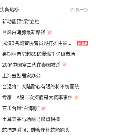
头条热榜
换一换
新动能顶“梁”立柱
台风白海豚最新路径
武汉3名城管协管员殴打摊主被刑拘
暑期档票房超85亿爆燃千亿级市场
20岁中国富二代在泰国被杀
上海鼓励居家办公
台退将：大陆耐心有限终将不统而统
专家：A股二次探底是大概率事件
直击台风“白海豚”
土耳其赛马场两马惨烈相撞
蛇捕蛙瞬间：蛙会爬杆蛇能翘头