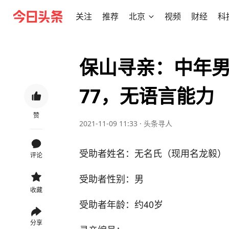
关注
推荐
北京
视频
财经
科
保山寻亲：中年男
77，无语言能力
赞
2021-11-09 11:33
·
头条寻人
受助者姓名：无名氏（现用名龙毅）
评论
受助者性别：男
收藏
受助者年龄：约40岁
分享