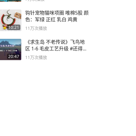
钩针宠物猫咪项圈 唯棉5股 颜
色：军绿 正红 乳白 鸡黄
10:21
11万
次播放
《求生岛 不老传说》飞鸟地
区 1-6 毛皮工艺升级 #还得是
主机大作
20:47
11万
次播放