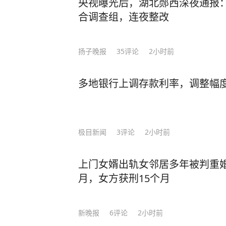
央视曝光后，湖北郧西深夜通报
合调查组，连夜整改
扬子晚报
35
评论
2小时前
多地银行上调存款利率，调整幅度
极目新闻
3
评论
2小时前
上门女婿出轨女邻居多年被判重婚
月，女方获刑15个月
新晚报
6
评论
2小时前