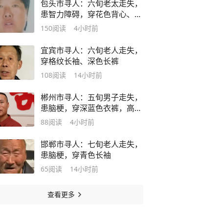
包头市寻人：六旬老太走失，
患智力障碍，穿花色背心、花
色裤子
150
阅读
4小时前
宜宾市寻人：六旬老人走失，
穿格纹长袖、深色长裤
108
阅读
14小时前
郴州市寻人：五旬男子走失，
患脑梗，穿深蓝色衣裤，高约
1米7
88
阅读
4小时前
邯郸市寻人：七旬老人走失，
患脑梗，穿青色长袖
65
阅读
14小时前
查看更多