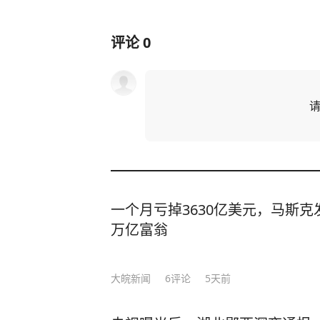
评论
0
一个月亏掉3630亿美元，马斯
万亿富翁
大皖新闻
6
评论
5天前