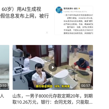
60岁）用AI生成视
虚假信息发布上网，被行
0:10
00:57
万人
山东，一男子8000元存款定期20年，到期
取10.26万元，银行：合同无效，只能取9
600元，男子告上法庭，法院判了！