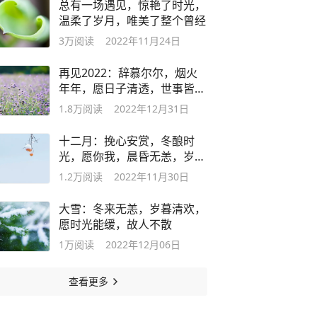
总有一场遇见，惊艳了时光，
温柔了岁月，唯美了整个曾经
3万
阅读
2022年11月24日
再见2022：辞慕尔尔，烟火
年年，愿日子清透，世事皆温
柔
1.8万
阅读
2022年12月31日
十二月：挽心安赏，冬酿时
光，愿你我，晨昏无恙，岁月
不惊
1.2万
阅读
2022年11月30日
大雪：冬来无恙，岁暮清欢，
愿时光能缓，故人不散
1万
阅读
2022年12月06日
查看更多