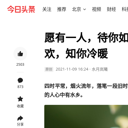
关注
推荐
北京
视频
财经
科
愿有一人，待你
欢，知你冷暖
2503
2021-11-09 16:24
·
水月岚曦
原创
四时平常，烟火流年，落笔一段旧时
873
的人心中有水乡。
收藏
分享