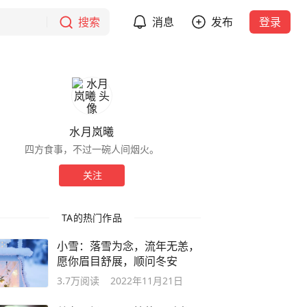
搜索
消息
发布
登录
水月岚曦
四方食事，不过一碗人间烟火。
关注
TA的热门作品
小雪：落雪为念，流年无恙，
愿你眉目舒展，顺问冬安
3.7万
阅读
2022年11月21日