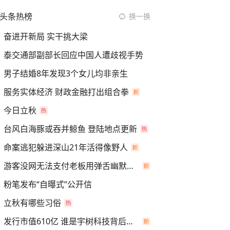
头条热榜
换一换
奋进开新局 实干挑大梁
泰交通部副部长回应中国人遭歧视手势
男子结婚8年发现3个女儿均非亲生
服务实体经济 财政金融打出组合拳
今日立秋
台风白海豚或吞并鲸鱼 登陆地点更新
命案逃犯躲进深山21年活得像野人
游客没网无法支付老板用弹舌幽默化解
粉笔发布“自曝式”公开信
立秋有哪些习俗
发行市值610亿 谁是宇树科技背后赢家