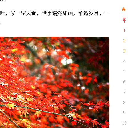
叶，候一窗风雪，世事端然如画，缅邈岁月，一
。
1
2
3
4
5
6
7
8
9
10