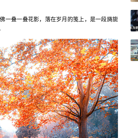
佛一叠一叠花影，落在岁月的笺上，是一段旖旎
。