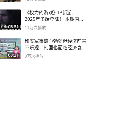
《权力的游戏》IP新游，
2025年多端登陆！ 本期内容
概要
03:51
11万
次播放
印度军事雄心勃勃但经济前景
不乐观，韩国也面临经济衰退
风险
00:21
3万
次播放