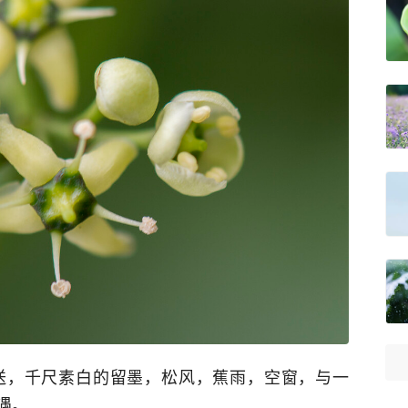
送，千尺素白的留墨，松风，蕉雨，空窗，与一
遇。