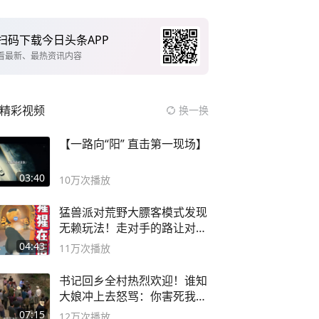
扫码下载今日头条APP
看最新、最热资讯内容
精彩视频
换一换
【一路向“阳” 直击第一现场】
03:40
10万
次播放
猛兽派对荒野大膘客模式发现
无赖玩法！走对手的路让对手
无路可走
04:43
11万
次播放
书记回乡全村热烈欢迎！谁知
大娘冲上去怒骂：你害死我儿
子
07:15
12万
次播放