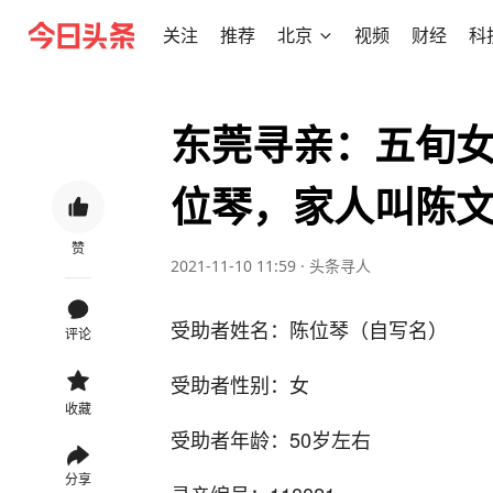
关注
推荐
北京
视频
财经
科
东莞寻亲：五旬
位琴，家人叫陈
赞
2021-11-10 11:59
·
头条寻人
受助者姓名：陈位琴（自写名）
评论
受助者性别：女
收藏
受助者年龄：50岁左右
分享