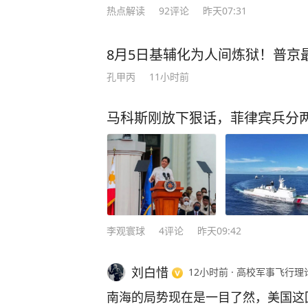
热点解读
92
评论
昨天07:31
者”洗白。 而且，之前高市早苗还
改动无核三原则的话术，如今却改称
之前发表的一些不当言论，致使她的
8月5日基辅化为人间炼狱！普京
的。 事实上，现如今的国际社会，
孔甲丙
11小时前
而是要看日本接下来的行为，就像台
一直宣称，会坚持1972中日联合的
马科斯刚放下狠话，菲律宾兵分
在台湾问题上，与中方发生摩擦。 
世界上恢复信誉，就应该真正的铭记
一直说一些冠冕堂皇的谎话，做一些
样才能真正的不让历史重演。 说到
难的普通老板姓我们给予哀悼，但对
鼓弄政治，妄想复辟军国主义的日本
李观寰球
4
评论
昨天09:42
责与警告，日本若真想要为世界和平
试图颠覆历史的行径。
刘白惜
12小时前
·
高校军事飞行理
南海的局势现在是一目了然，美国这