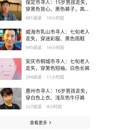
保定市寻人：15岁男孩走失，
穿黑色背心、黑色裤子，高1
米75
681
阅读
10小时前
威海市乳山市寻人：七旬老人
走失，穿迷彩服、黑色雨鞋
345
阅读
16小时前
安庆市桐城市寻人：七旬老人
走失，穿黑色短袖、白色长裤
294
阅读
11小时前
惠州市寻人：16岁男孩走失，
穿白色上衣、浅灰色牛仔裤
227
阅读
4小时前
查看更多