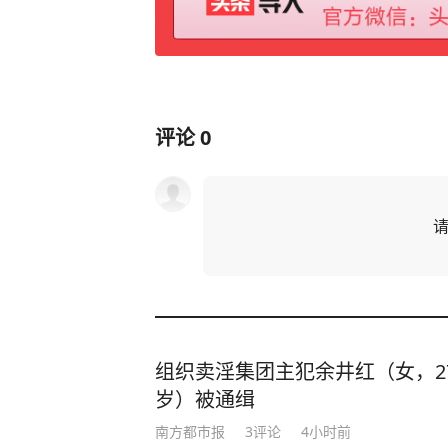
评论
0
组织卖淫集团主犯余井红（女，2
岁）被通缉
南方都市报
3
评论
4小时前