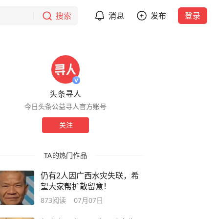
搜索
消息
发布
登录
头条寻人
今日头条公益寻人官方账号
关注
TA的热门作品
仍有2人因广西水灾失联，希
望大家帮扩散留意！
873
阅读
07月07日