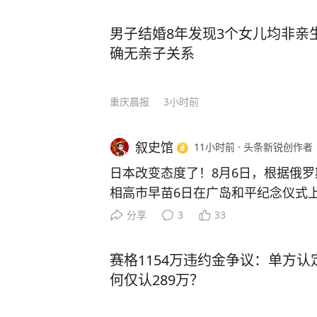
男子结婚8年发现3个女儿均非亲
确无亲子关系
重庆晨报
3小时前
叙史馆
11小时前
·
头条新锐创作者
日本改变态度了！8月6日，根据俄
相高市早苗6日在广岛和平纪念仪式
炸造成的深重灾难不可以重演，向受
分享
3
33
称，日本坚持无核三原则，作为世界
炸的国家，肩负着为实现无核武而继
赛格1154万违约金争议：单方认
白了，高市早苗这番话说的到是冠冕
何仅认289万？
形象，但实际上，她却抛开了最重要
一受到核爆炸的国家，只字不提，妥