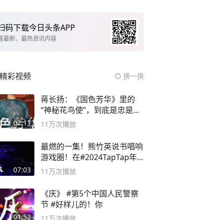
扫码下载今日头条APP
看最新、最热资讯内容
精彩视频
换一换
蒋长扬：《国色芳华》里的
“神秘花鸟使”，到底是忠是
奸？
02:11
11万
次播放
最燃的一集！熊竹英说书唱响
游戏圈！在#2024TapTap年
度游戏大赏
07:03
11万
次播放
《庆》 #第5个中国人民警察
节 #好样儿的！你
01:52
11万
次播放