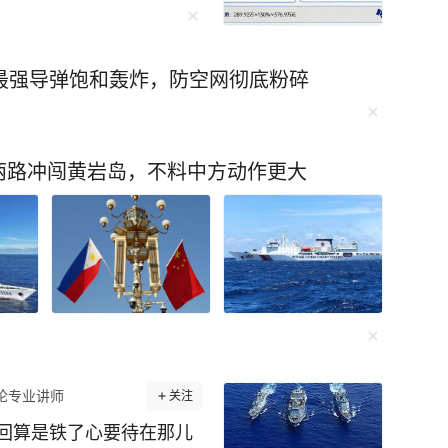
在国会上，还曾说出要考虑
日本坚持，无疑是因为她
支持率持续下降所导致
最强导弹饱和轰炸，防空网彻底粉碎
并不会只听日本怎么说，
湾问题一样，日本表面上
声明，如今还不是一直妄想
两路冲闯黄岩岛，不料中方动作更大
说实话，日本要想真正的
历史，以史为鉴，而不是
心口不一的事情，唯有这
底，对于日本广岛长崎受
于那些个一直那这种事情
政客，我们给予严厉的斥
做贡献， 就应该放弃任何
论专业讲师
关注
回算是铁了心要待在那儿