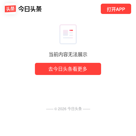
打开APP
当前内容无法展示
去今日头条看更多
—— ©
2026
今日头条
——