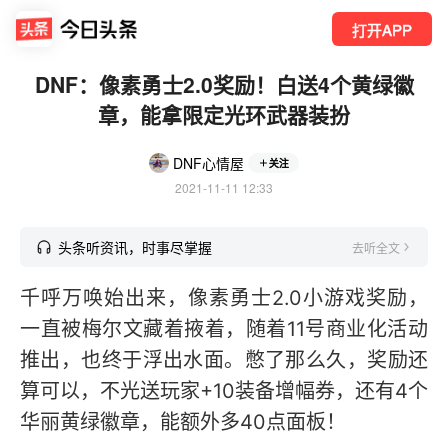
打开APP
DNF：像素勇士2.0奖励！白送4个黄绿徽
章，能拿限定光环武器装扮
DNF心情屋
关注
2021-11-11 12:33
头条听资讯，时事尽掌握
去听全文
千呼万唤始出来，像素勇士2.0小游戏奖励，
一直被梅尔文藏着掖着，随着11号商业化活动
推出，也终于浮出水面。憋了那么久，奖励还
算可以，不光送玩家+10装备增幅券，还有4个
华丽黄绿徽章，能额外多40点面板！