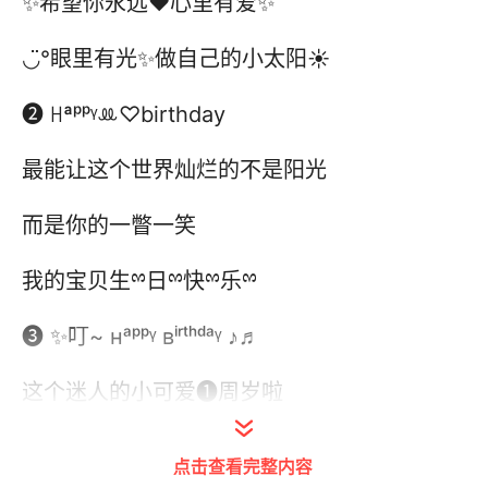
✨希望你永远♥心里有爱✨
◡̈°眼里有光✨做自己的小太阳☀
❷ ꀿªᵖᵖᵞꔛ♡birthday
最能让这个世界灿烂的不是阳光
而是你的一瞥一笑
我的宝贝生ྉ日ྉ快ྉ乐ྉ
❸ ✨叮~ ʜᵃᵖᵖᵞ ʙⁱʳᵗʰᵈᵃᵞ ♪♬
这个迷人的小可爱❶周岁啦
愿͚世͚间͚美͚好͚与͚你͚环͚环͚相͚扣͚
点击查看完整内容