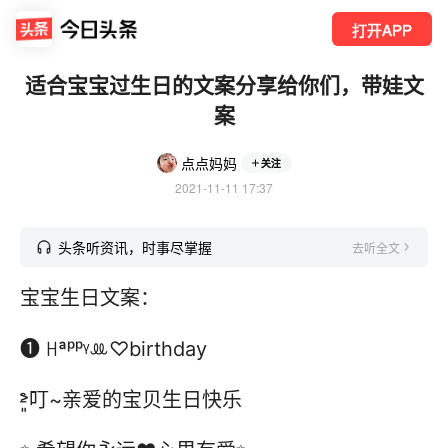
打开APP
适合宝宝过生日的文案分享给你们，带娃文
案
点点妈妈
关注
2021-11-11 17:37
头条听资讯，时事尽掌握
去听全文
宝宝生日文案：
❶ ꀿªᵖᵖᵞꔛ♡birthday
˃̵͈̑叮~亲爱的宝贝生日快乐