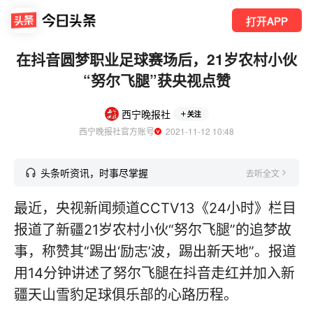
打开APP
在抖音圆梦职业足球赛场后，21岁农村小伙
“努尔飞腿”获央视点赞
西宁晚报社
关注
西宁晚报社官方账号
  2021-11-12 10:48
头条听资讯，时事尽掌握
去听全文
最近，央视新闻频道CCTV13《24小时》栏目
报道了新疆21岁农村小伙“努尔飞腿”的追梦故
事，称赞其“踢出‘励志’波，踢出新天地”。报道
用14分钟讲述了努尔飞腿在抖音走红并加入新
疆天山雪豹足球俱乐部的心路历程。