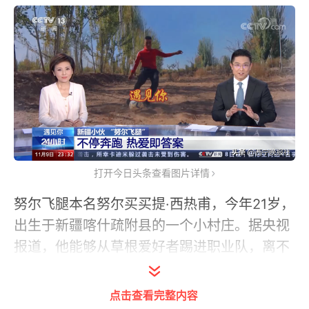
打开今日头条查看图片详情
努尔飞腿本名努尔买买提·西热甫，今年21岁，
出生于新疆喀什疏附县的一个小村庄。据央视
报道，他能够从草根爱好者踢进职业队，离不
开启蒙老师麦合木提江对·托合提的引导和呵
护。在当时一场乡村足球比赛中，努尔买买提
点击查看完整内容