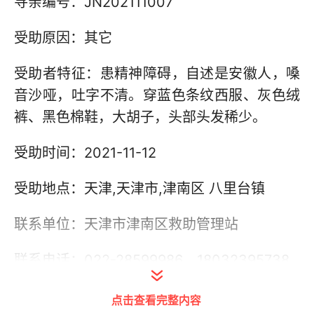
寻亲编号：JN202111007
受助原因：其它
受助者特征：患精神障碍，自述是安徽人，嗓
音沙哑，吐字不清。穿蓝色条纹西服、灰色绒
裤、黑色棉鞋，大胡子，头部头发稀少。
受助时间：2021-11-12
受助地点：天津,天津市,津南区 八里台镇
联系单位：天津市津南区救助管理站
联系电话：022-28599986，18032395738
其他信息：
点击查看完整内容