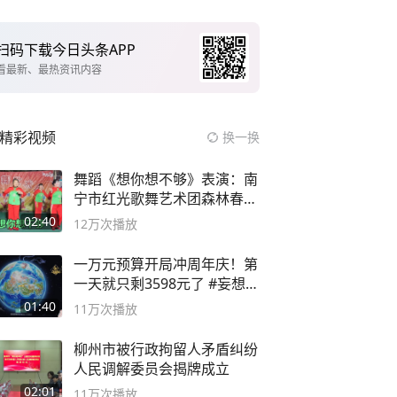
扫码下载今日头条APP
看最新、最热资讯内容
精彩视频
换一换
舞蹈《想你想不够》表演：南
宁市红光歌舞艺术团森林春红
舞蹈队。
02:40
12万
次播放
一万元预算开局冲周年庆！第
一天就只剩3598元了 #妄想山
海
01:40
11万
次播放
柳州市被行政拘留人矛盾纠纷
人民调解委员会揭牌成立
02:01
11万
次播放