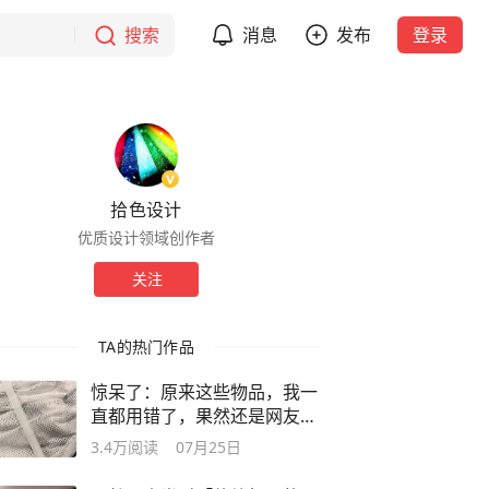
搜索
消息
发布
登录
拾色设计
优质设计领域创作者
关注
TA的热门作品
惊呆了：原来这些物品，我一
直都用错了，果然还是网友的
脑子好使
3.4万
阅读
07月25日