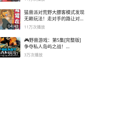
猛兽派对荒野大膘客模式发现
无赖玩法！走对手的路让对手
无路可走
04:43
11万
次播放
🎮野兽游戏：第5集[完整版]
争夺私人岛屿之战！
#MrBeastChina
55:37
3万
次播放