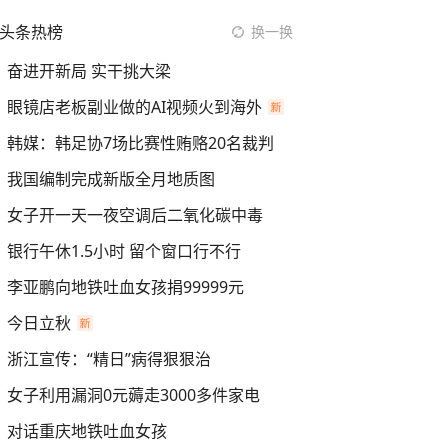
头条热榜
换一换
奋进开新局 实干挑大梁
眼镜店老板副业做的AI视频火到海外
韩媒：韩足协7场比赛性贿赂20名裁判
我国编制完成新版全月地质图
女子开一天一夜空调后二氧化碳中毒
银行午休1.5小时 留个窗口行不行
李亚鹏向地铁吐血女孩捐99999元
今日立秋
浙江宣传：“精日”病得狠狠治
女子利用漏洞0元薅走3000多件家电
对话重庆地铁吐血女孩