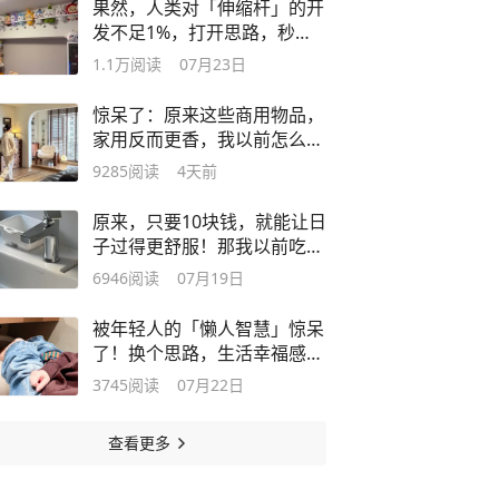
果然，人类对「伸缩杆」的开
发不足1%，打开思路，秒变
收纳神器！
1.1万
阅读
07月23日
惊呆了：原来这些商用物品，
家用反而更香，我以前怎么没
想到？
9285
阅读
4天前
原来，只要10块钱，就能让日
子过得更舒服！那我以前吃的
苦算什么
6946
阅读
07月19日
被年轻人的「懒人智慧」惊呆
了！换个思路，生活幸福感直
接爆棚
3745
阅读
07月22日
查看更多