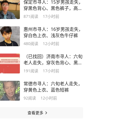
保定市寻人：15岁男孩走失，
穿黑色背心、黑色裤子，高1
米75
871
阅读
17小时前
惠州市寻人：16岁男孩走失，
穿白色上衣、浅灰色牛仔裤
480
阅读
12小时前
（已找回）济南市寻人：六旬
老人走失，穿灰色背心、黑色
长裤
191
阅读
17小时前
常德市寻人：六旬老人走失，
穿黄色上衣、蓝色短裤
92
阅读
12小时前
查看更多