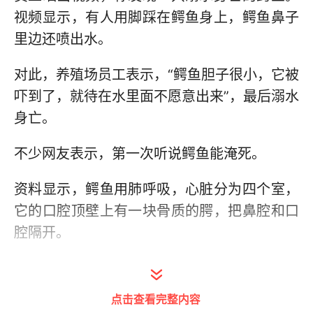
视频显示，有人用脚踩在鳄鱼身上，鳄鱼鼻子
里边还喷出水。
对此，养殖场员工表示，“鳄鱼胆子很小，它被
吓到了，就待在水里面不愿意出来”，最后溺水
身亡。
不少网友表示，第一次听说鳄鱼能淹死。
资料显示，鳄鱼用肺呼吸，心脏分为四个室，
它的口腔顶壁上有一块骨质的腭，把鼻腔和口
腔隔开。
由于鳄鱼的鼻孔位于上端的背面，里面有瓣
膜，所以在它潜入水中时，瓣膜自动关闭，可
点击查看完整内容
以防止水流入鼻孔内。在它的咽部，还有一个