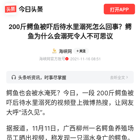
打开APP
200斤鳄鱼被吓后待水里溺死怎么回事？鳄
鱼为什么会溺死令人不可思议
海峡网
关注
海峡网官方账号
  2021-11-16 08:51
头条听资讯，时事尽掌握
去听全文
鳄鱼也会被水淹死？今日，一段 200斤鳄鱼被
吓后待水里溺死的视频登上微博热搜，让网友
大呼“活久见”。
据报道，11月11日，广西柳州一名鳄鱼养殖场
员工晒出视频，称发现一只溺水身亡的鳄鱼。