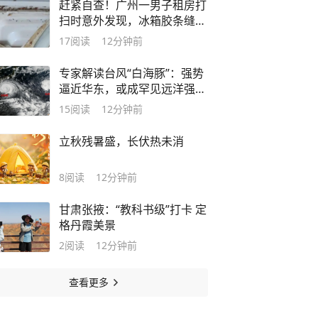
赶紧自查！广州一男子租房打
扫时意外发现，冰箱胶条缝隙
藏满虫卵
17
阅读
12分钟前
专家解读台风“白海豚”：强势
逼近华东，或成罕见远洋强台
风登陆我国
15
阅读
12分钟前
立秋残暑盛，长伏热未消
8
阅读
12分钟前
甘肃张掖：“教科书级”打卡 定
格丹霞美景
2
阅读
12分钟前
查看更多