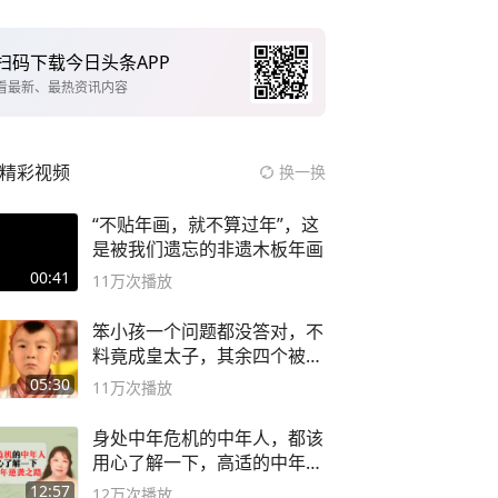
扫码下载今日头条APP
看最新、最热资讯内容
精彩视频
换一换
“不贴年画，就不算过年”，这
是被我们遗忘的非遗木板年画
00:41
11万
次播放
笨小孩一个问题都没答对，不
料竟成皇太子，其余四个被处
死
05:30
11万
次播放
身处中年危机的中年人，都该
用心了解一下，高适的中年逆
袭之路
12:57
12万
次播放