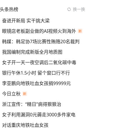
头条热榜
换一换
奋进开新局 实干挑大梁
眼镜店老板副业做的AI视频火到海外
韩媒：韩足协7场比赛性贿赂20名裁判
我国编制完成新版全月地质图
女子开一天一夜空调后二氧化碳中毒
银行午休1.5小时 留个窗口行不行
李亚鹏向地铁吐血女孩捐99999元
今日立秋
浙江宣传：“精日”病得狠狠治
女子利用漏洞0元薅走3000多件家电
对话重庆地铁吐血女孩