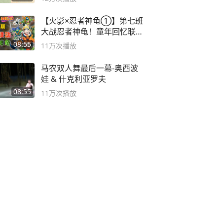
【火影×忍者神龟①】第七班
大战忍者神龟！童年回忆联动
论武？
08:55
11万
次播放
马农双人舞最后一幕-奥西波
娃 & 什克利亚罗夫
08:55
11万
次播放