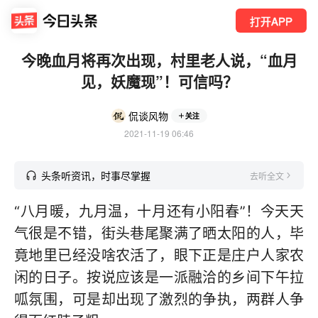
打开APP
今晚血月将再次出现，村里老人说，“血月
见，妖魔现”！可信吗？
侃谈风物
关注
2021-11-19 06:46
头条听资讯，时事尽掌握
去听全文
“八月暖，九月温，十月还有小阳春”！今天天
气很是不错，街头巷尾聚满了晒太阳的人，毕
竟地里已经没啥农活了，眼下正是庄户人家农
闲的日子。按说应该是一派融洽的乡间下午拉
呱氛围，可是却出现了激烈的争执，两群人争