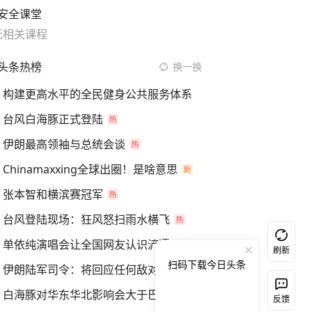
安全课堂
无相关课程
头条热榜
换一换
构建更高水平的全民健身公共服务体系
台风白海豚正式登陆
伊朗最高领袖与总统会谈
Chinamaxxing全球出圈！是啥意思
张本智和横滨赛冠军
台风登陆现场：狂风怒扫雨水横飞
单依纯演唱会让全国网友认识浐灞
刷新
扫码下载今日头条
伊朗陆军司令：将回应任何敌对行动
白海豚对华东华北影响会大于巴威
反馈