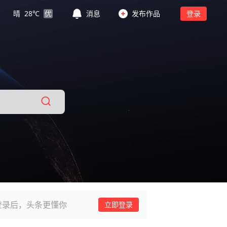
晴
28
℃
优
消息
发布作品
登录
登录后，头条更懂你
立即登录