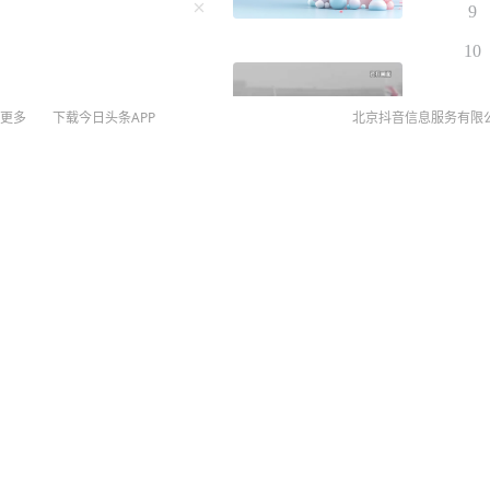
9
10
更多
下载今日头条APP
北京抖音信息服务有限
©
20
扫
网络
网上
侵权
MCN
未成年
算法推
京IC
京IC
网络
营业