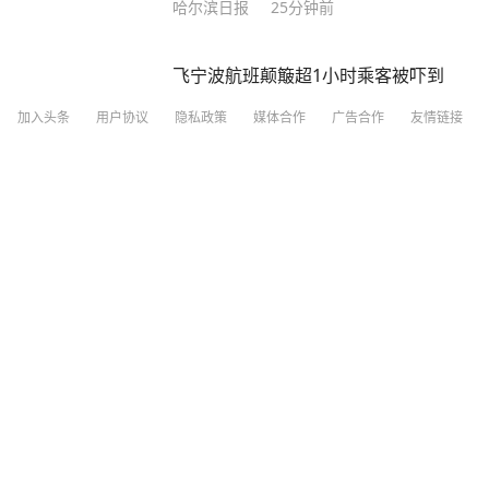
哈尔滨日报
25分钟前
飞宁波航班颠簸超1小时乘客被吓到
加入头条
用户协议
隐私政策
媒体合作
广告合作
友情链接
齐鲁壹点
16分钟前
男子杀人后逃进深山21年活成“野人”
闪电新闻
前天07:41
美机构证实：两人遇难
红星新闻
34分钟前