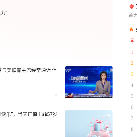
力”
暂
1
2
普与美联储主席经常通话 但
3
4
5
6
快乐”；当天正值王菲57岁
7
8