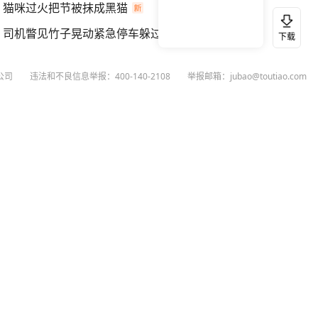
猫咪过火把节被抹成黑猫
司机瞥见竹子晃动紧急停车躲过滑坡
下载
公司
违法和不良信息举报：400-140-2108
举报邮箱：jubao@toutiao.com
扫码下载今日头条APP
看最新、最热资讯内容
26
今日头条
黄打非网上举报
谣言曝光台
有害信息举报
举报受理公示
 专项举报：mcnjubao@toutiao.com
人相关举报：400-140-2108
荐专项举报：sfjubao@bytedance.com
P证140141号
P备12025439号-3
文化经营许可证 京网文〔2023〕3628-111号
执照
广播电视节目制作经营许可证