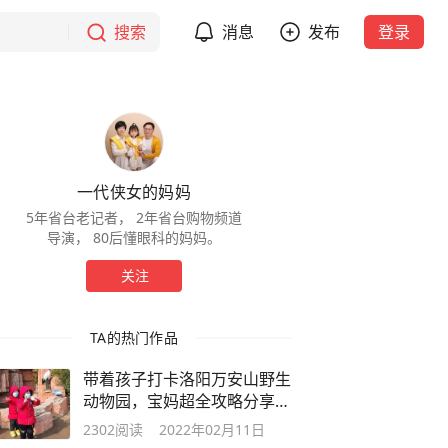
搜索
消息
发布
登录
一代侠女的妈妈
5年省台老记者， 2年省台购物频道
导演， 80后懂眼科的妈妈。
关注
TA的热门作品
带着孩子打卡洛阳万安山野生
动物园，宝妈超全攻略分享，
太好玩了
2302
阅读
2022年02月11日