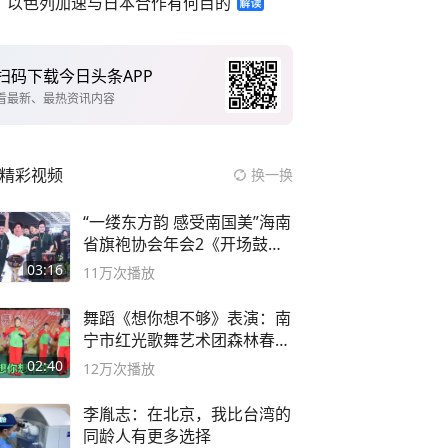
以色列加速与日本合作有何目的
扫码下载今日头条APP
看最新、最热资讯内容
精彩视频
换一换
“一缕东方韵 感受南国美”海南
省旗袍协会年会2《开场鼓》
二团
03:16
11万
次播放
舞蹈《想你想不够》表演：南
宁市红光歌舞艺术团森林春红
舞蹈队。
02:40
12万
次播放
李胤志：在北京，我比台湾的
同龄人有更多选择