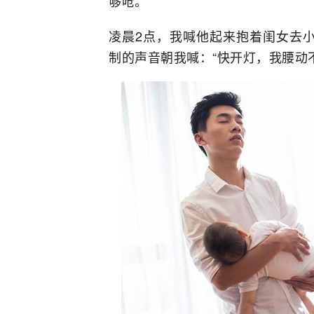
够呛。
凌晨2点，我喊他起来抱着闺女去
制的声音朝我喊：“快开灯，我腰动