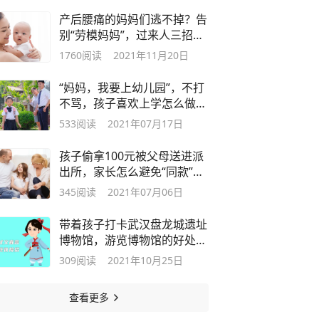
产后腰痛的妈妈们逃不掉？告
别“劳模妈妈”，过来人三招学
起来
1760
阅读
2021年11月20日
“妈妈，我要上幼儿园”，不打
不骂，孩子喜欢上学怎么做到
的？
533
阅读
2021年07月17日
孩子偷拿100元被父母送进派
出所，家长怎么避免“同款”孩
子？
345
阅读
2021年07月06日
带着孩子打卡武汉盘龙城遗址
博物馆，游览博物馆的好处令
人振奋
309
阅读
2021年10月25日
查看更多