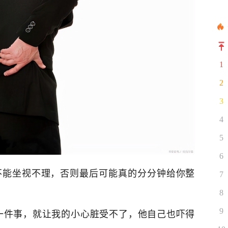
1
2
3
4
5
6
不能坐视不理，否则最后可能真的分分钟给你整
7
8
一件事，就让我的小心脏受不了，他自己也吓得
9