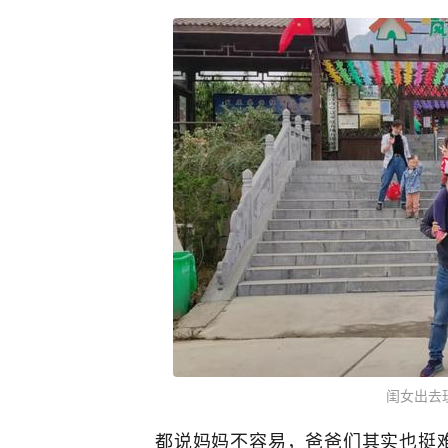
闺女出去
都说妈妈不容易，爸爸们其实也挺