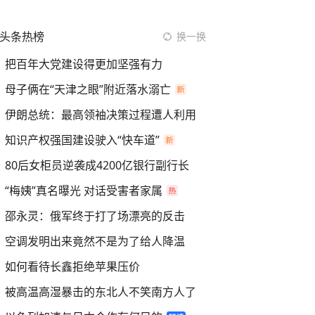
头条热榜
换一换
把百年大党建设得更加坚强有力
母子俩在“天津之眼”附近落水溺亡
伊朗总统：最高领袖决策过程遭人利用
知识产权强国建设驶入“快车道”
80后女柜员逆袭成4200亿银行副行长
“梅姨”真名曝光 对话受害者家属
邵永灵：俄军终于打了场漂亮的反击
空调发明出来竟然不是为了给人降温
如何看待长鑫拒绝苹果压价
被高温高湿暴击的东北人不笑南方人了