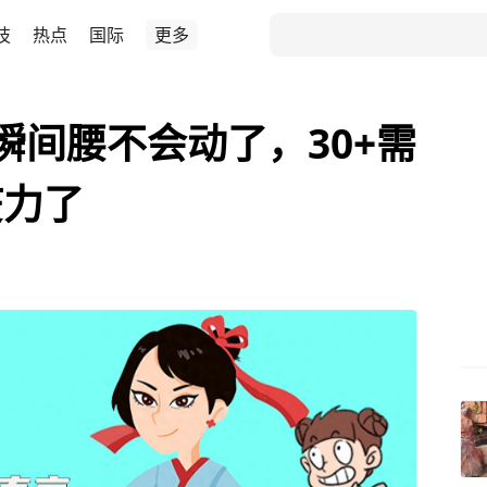
技
热点
国际
更多
瞬间腰不会动了，30+需
疫力了