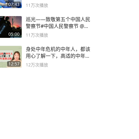
07:43
11万
次播放
巡光——致敬第五个中国人民
警察节#中国人民警察节 @抖
音小助手
05:00
11万
次播放
身处中年危机的中年人，都该
用心了解一下，高适的中年逆
袭之路
12:57
12万
次播放