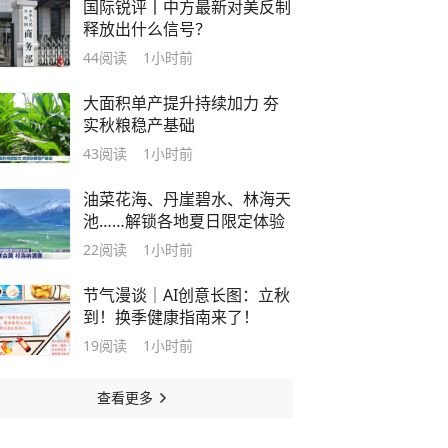
国际锐评丨中方最新对美反制
释放出什么信号？
44
阅读
1小时前
大面积单产提升持续加力 夯
实秋粮稳产基础
43
阅读
1小时前
油菜花海、丹崖碧水、林海天
池……解锁各地夏日限定体验
22
阅读
1小时前
节气漫谈｜AI创意长图：立秋
到！换季健康指南来了！
19
阅读
1小时前
查看更多