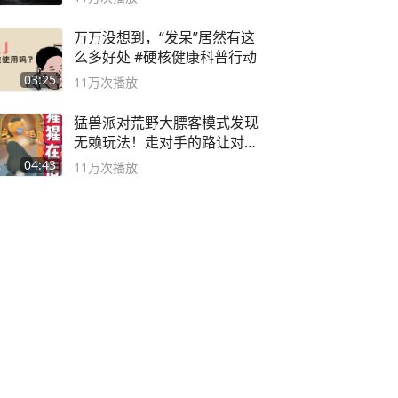
万万没想到，“发呆”居然有这
么多好处 #硬核健康科普行动
03:25
11万
次播放
猛兽派对荒野大膘客模式发现
无赖玩法！走对手的路让对手
无路可走
04:43
11万
次播放