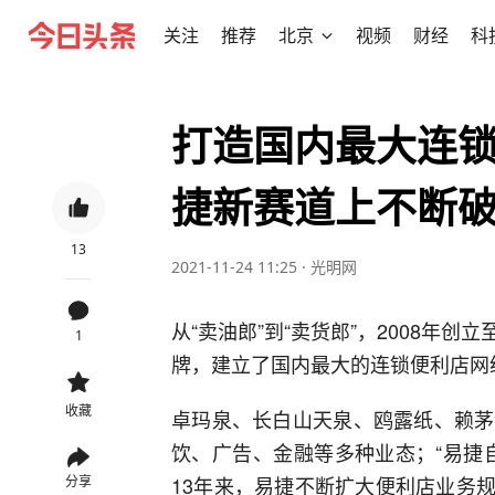
关注
推荐
北京
视频
财经
科
打造国内最大连
捷新赛道上不断
13
2021-11-24 11:25
·
光明网
从“卖油郎”到“卖货郎”，2008年
1
牌，建立了国内最大的连锁便利店网
收藏
卓玛泉、长白山天泉、鸥露纸、赖茅
饮、广告、金融等多种业态；“易捷
13年来，易捷不断扩大便利店业务规
分享