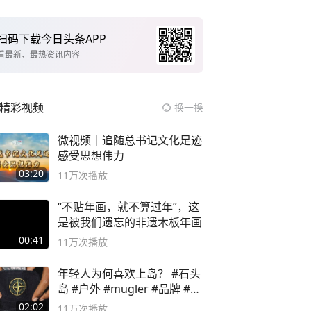
扫码下载今日头条APP
看最新、最热资讯内容
精彩视频
换一换
微视频｜追随总书记文化足迹
感受思想伟力
03:20
11万
次播放
“不贴年画，就不算过年”，这
是被我们遗忘的非遗木板年画
00:41
11万
次播放
年轻人为何喜欢上岛？ #石头
岛 #户外 #mugler #品牌 #足
球流氓
02:02
11万
次播放