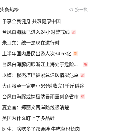
头条热榜
换一换
乐享全民健身 共筑健康中国
台风白海豚已进入24小时警戒线
朱卫东：统一是现在进行时
上半年国内居民出游人次34.63亿
台风白海豚闭眼浙江上海处于危险半圆
以媒：穆杰塔巴被紧急送医情况危急
大雨将至一家老小6分钟收完1千斤稻谷
台风白海豚或携极端暴雨重创多省市
夏立言：郑丽文两岸路线很清楚
美国为什么盯上了多晶硅
医生：啥吃多了都会胖 牛吃草也长肉