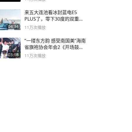
来五大连池看冰封蓝电E5
PLUS了，零下30度的双重冰
封40小时全录
04:34
11万
次播放
“一缕东方韵 感受南国美”海南
省旗袍协会年会2《开场鼓》
二团
03:16
11万
次播放