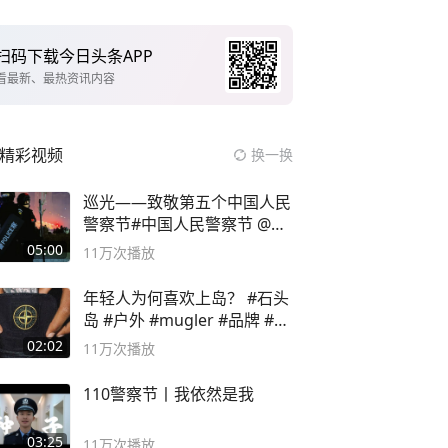
扫码下载今日头条APP
看最新、最热资讯内容
精彩视频
换一换
巡光——致敬第五个中国人民
警察节#中国人民警察节 @抖
音小助手
05:00
11万
次播放
年轻人为何喜欢上岛？ #石头
岛 #户外 #mugler #品牌 #足
球流氓
02:02
11万
次播放
110警察节丨我依然是我
03:25
11万
次播放