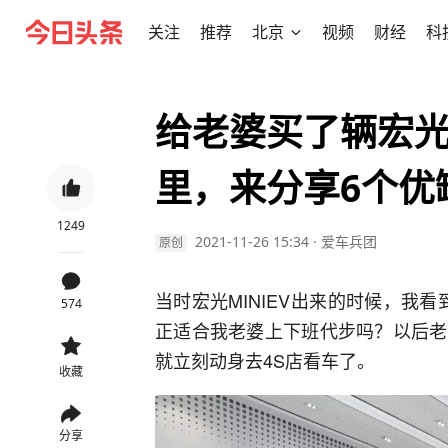
关注
推荐
北京
视频
财经
科
给老婆买了辆宏光M
里，来分享6个优
1249
2021-11-26 15:34
·
爱车兵团
原创
当时宏光MINIEV出来的时候，我
574
正适合我老婆上下班代步吗？以后老
就立刻动身去4S店看车了。
收藏
分享