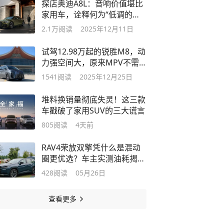
探店奥迪A8L：音响价值堪比
家用车，诠释何为“低调的奢
华”
2.1万
阅读
2025年12月11日
试驾12.98万起的锐胜M8，动
力强空间大，原来MPV不需
要这么贵！
1541
阅读
2025年12月25日
堆料换销量彻底失灵！这三款
车戳破了家用SUV的三大谎言
805
阅读
4天前
RAV4荣放双擎凭什么是混动
圈更优选？车主实测油耗揭示
答案！
428
阅读
05月26日
查看更多