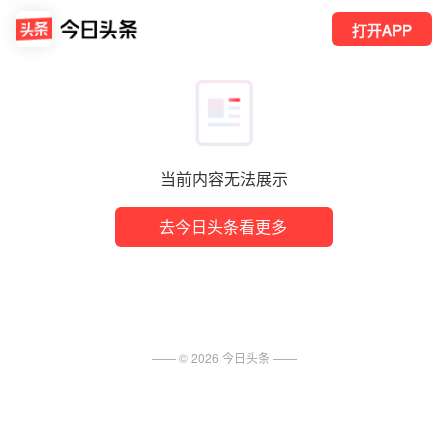
打开APP
当前内容无法展示
去今日头条看更多
—— ©
2026
今日头条
——