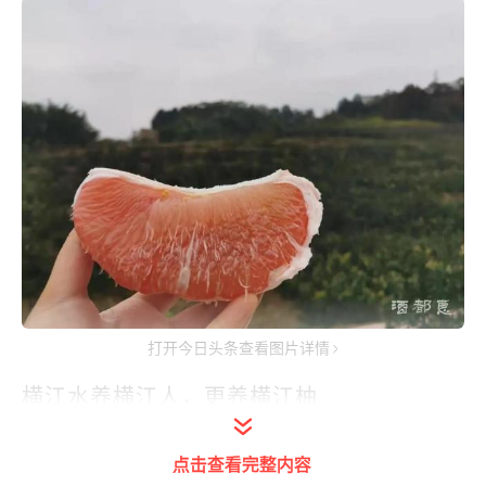
打开今日头条查看图片详情
横江水养横江人，更养横江柚
点击查看完整内容
近年来，横江镇松峰村大力打造蜜柚种植