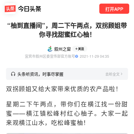
打开APP
“柚到直播间”，周二下午两点，双拐顾姐带
你寻找甜蜜红心柚！
叙州之窗
关注
宜宾市叙州区委宣传部官方账号
  2021-11-29 04:35
头条听资讯，时事尽掌握
去听全文
双拐顾姐又给大家带来优质的农产品啦！
星期二下午两点，带你们在横江找一份甜
蜜——横江镇松峰村红心柚子。大家一起
来观横江山水，吃松峰蜜柚！