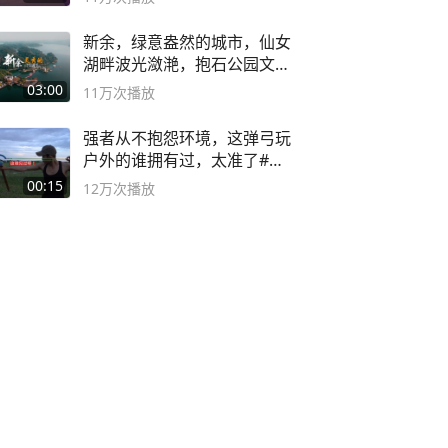
新余，绿意盎然的城市，仙女
湖畔波光潋滟，抱石公园文化
深邃……
03:00
11万
次播放
强者从不抱怨环境，这弹弓玩
户外的谁拥有过，太准了#弹
弓#户外
00:15
12万
次播放