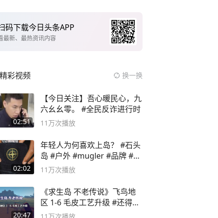
扫码下载今日头条APP
看最新、最热资讯内容
精彩视频
换一换
【今日关注】吾心暖民心，九
六幺幺零。 #全民反诈进行时
02:51
11万
次播放
年轻人为何喜欢上岛？ #石头
岛 #户外 #mugler #品牌 #足
球流氓
02:02
11万
次播放
《求生岛 不老传说》飞鸟地
区 1-6 毛皮工艺升级 #还得是
主机大作
20:47
11万
次播放