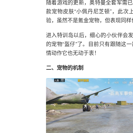
随着游戏的更新，奥特曼全套军需已
款宠物皮肤“小佩丹尼芝顿”，此次
验，虽然不是氪金宠物，但表现同样
进入特训岛以后，细心的小伙伴会发
的宠物“盔仔”了。目前只有跟随这
情动作它也无动于衷！
二、宠物的机制