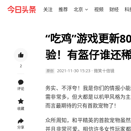
关注
推荐
北京
视频
财经
科
“吃鸡”游戏更新
验！有盔仔谁还
2
2021-11-30 15:23
·
微笑十倍镜
原创
务实、不浮夸！我是你们的情报小能
评论
需非常多，但大都是以机甲风格为主
而言最期待的只有首款宠物了！
收藏
众所周知，和平精英的首款宠物虽然
分享
并且非常可爱。相信许多女性玩家都