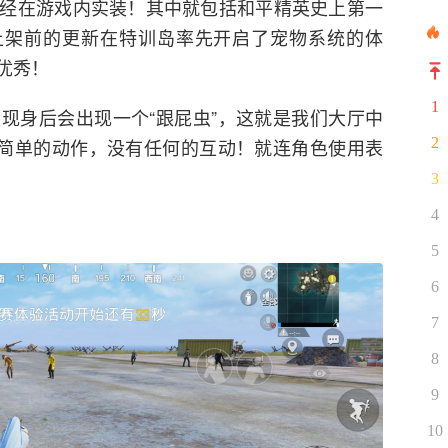
经在游戏内实装！其中就包括和平精英史上第一
上架前的更新在特训岛率先开启了宠物系统的体
优秀！
1
现身后会出现一个“跟屁虫”，这就是我们大厅中
2
一简单的动作，没有任何的互动！就连角色使用表
3
4
5
6
7
8
9
10