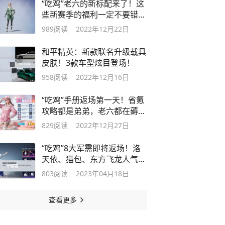
“吃鸡”老六的新标配来了！这
些新赛季的福利一定不要错
过！
989
阅读
2022年12月22日
和平精英：新款联名升级载具
皮肤！3款车型炫目登场！
958
阅读
2022年12月16日
“吃鸡”手册返场第一天！省氪
攻略都是弟弟，老六都在薅羊
毛！
829
阅读
2022年12月27日
“吃鸡”8大军需即将返场！洛
天依、猫包、东方飞龙人气大
比拼！
803
阅读
2023年04月18日
查看更多