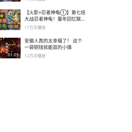
【火影×忍者神龟①】第七班
大战忍者神龟！童年回忆联动
论武？
08:55
11万
次播放
安徽人真的太幸福了！ 这个
一袋铜钱就能逛的小镇
01:03
12万
次播放