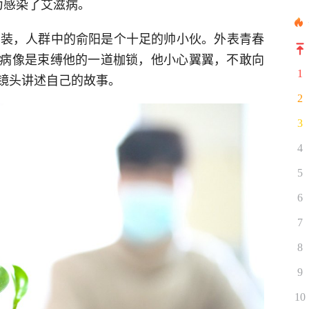
为感染了艾滋病。
动装，人群中的俞阳是个十足的帅小伙。外表青春
病像是束缚他的一道枷锁，他小心翼翼，不敢向
1
镜头讲述自己的故事。
2
3
4
5
6
7
8
9
10