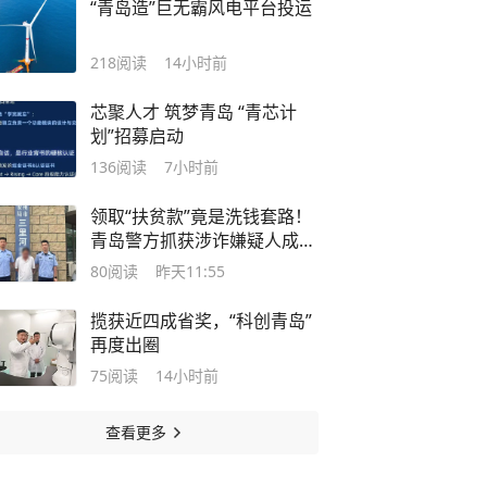
“青岛造”巨无霸风电平台投运
218
阅读
14小时前
芯聚人才 筑梦青岛 “青芯计
划”招募启动
136
阅读
7小时前
领取“扶贫款”竟是洗钱套路！
青岛警方抓获涉诈嫌疑人成功
追回百万资金
80
阅读
昨天11:55
揽获近四成省奖，“科创青岛”
再度出圈
75
阅读
14小时前
查看更多