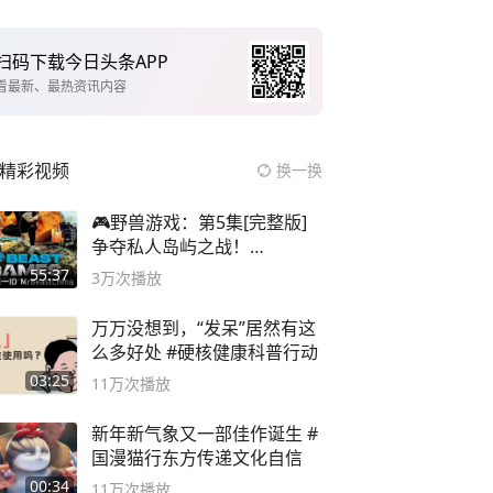
扫码下载今日头条APP
看最新、最热资讯内容
精彩视频
换一换
🎮野兽游戏：第5集[完整版]
争夺私人岛屿之战！
#MrBeastChina
55:37
3万
次播放
万万没想到，“发呆”居然有这
么多好处 #硬核健康科普行动
03:25
11万
次播放
新年新气象又一部佳作诞生 #
国漫猫行东方传递文化自信
00:34
11万
次播放