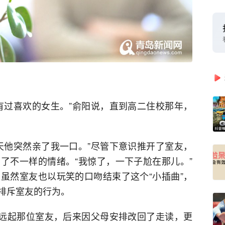
有过喜欢的女生。”俞阳说，直到高二住校那年，
天他突然亲了我一口。”尽管下意识推开了室友，
了不一样的情绪。“我惊了，一下子尬在那儿。”
虽然室友也以玩笑的口吻结束了这个“小插曲”，
排斥室友的行为。
疏远起那位室友，后来因父母安排改回了走读，更