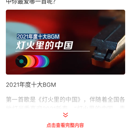
中你最爱哪一首呢？
2021年度十大BGM
第一首歌是《灯火里的中国》，伴随着全国各
地灯光秀喜迎2021新春，“灯火里的中国，青
春婀娜”传遍大江南北，歌曲在春晚舞台演唱之
点击查看完整内容
后更是红遍全国。第二首歌是《萱草花》，这