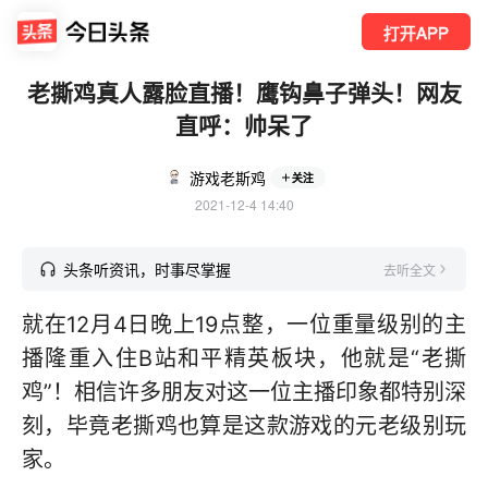
打开APP
老撕鸡真人露脸直播！鹰钩鼻子弹头！网友
直呼：帅呆了
游戏老斯鸡
关注
2021-12-4 14:40
头条听资讯，时事尽掌握
去听全文
就在12月4日晚上19点整，一位重量级别的主
播隆重入住B站和平精英板块，他就是“老撕
鸡”！相信许多朋友对这一位主播印象都特别深
刻，毕竟老撕鸡也算是这款游戏的元老级别玩
家。