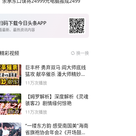
余承东口误将24999元电脑报成2499
扫码下载今日头条APP
看最新、最热资讯内容
精彩视频
换一换
巨丰杯 勇弃双马 阎大师底线
猛攻 献卒催杀 潘大师精妙入
局
07:57
11万
次播放
【姆罗解析】深度解析《灵魂
骇客2》剧情缘何惊艳
21:25
11万
次播放
“一缕东方韵 感受南国美”海南
省旗袍协会年会2《开场鼓》