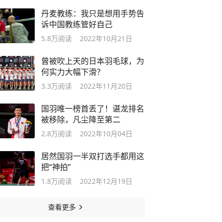
丹麦教练：我只是想用手势告
诉中国教练管好自己
5.8万
阅读
2022年10月21日
曾被吹上天的日本羽毛球，为
何实力大幅下滑？
3.3万
阅读
2022年11月20日
国羽唯一榜首丢了！谌龙排名
被移除，凡尘降至第二
2.8万
阅读
2022年10月04日
居然国羽一半双打选手都用这
把“神拍”
1.8万
阅读
2022年12月19日
查看更多