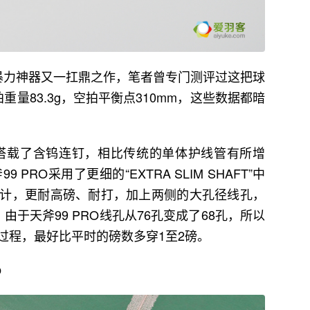
的暴力神器又一扛鼎之作，笔者曾专门测评过这把球
拍重量83.3g，空拍平衡点310mm，这些数据都暗
部搭载了含钨连钉，相比传统的单体护线管有所增
PRO采用了更细的“EXTRA SLIM SHAFT”中
计，更耐高磅、耐打，加上两侧的大孔径线孔，
由于天斧99 PRO线孔从76孔变成了68孔，所以
过程，最好比平时的磅数多穿1至2磅。
O