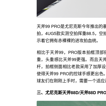
天斧99 PRO是尤尼克斯今年推出
拍，4UG5款实测空拍挥重88.5，空
示着它拥有赤裸裸的进攻拍血统。
相比于天斧99，PRO版本拍框顶
重，头重感比天斧99更强。而且天斧99 
杆，拍框侧面相比老款采用了加厚设
使得天斧99 PRO的控球手感更出色。
球友们在刚刚上手时，需要一个适应
三、尤尼克斯天斧88D/天斧88D PR