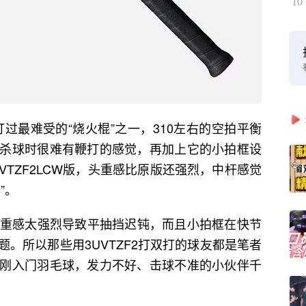
10
打过最难受的“烧火棍”之一，310左右的空拍平衡
杀球时很难有鞭打的感觉，再加上它的小拍框设
TZF2LCW版，头重感比原版还强烈，中杆感觉
”。
，头重感太强烈导致平抽挡迟钝，而且小拍框在快节
。所以那些用3UVTZF2打双打的球友都是笔者
刚入门羽毛球，发力不好、击球不准的小伙伴千