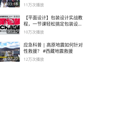
二团
03:16
11万
次播放
【平面设计】包装设计实战教
程，一节课轻松搞定包装设计
流程！
91:25
10万
次播放
应急科普 | 高原地震如何针对
性救援？ #西藏地震救援
02:20
12万
次播放