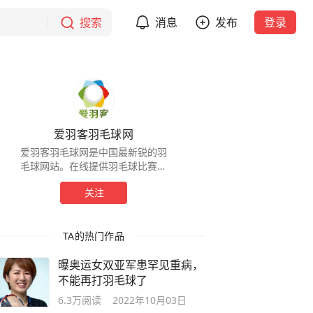
搜索
消息
发布
登录
爱羽客羽毛球网
爱羽客羽毛球网是中国最新锐的羽
毛球网站。在线提供羽毛球比赛、
教学视频以及最新的羽毛球实用资
关注
讯。
TA的热门作品
曝奥运女双亚军患罕见重病，
不能再打羽毛球了
6.3万
阅读
2022年10月03日