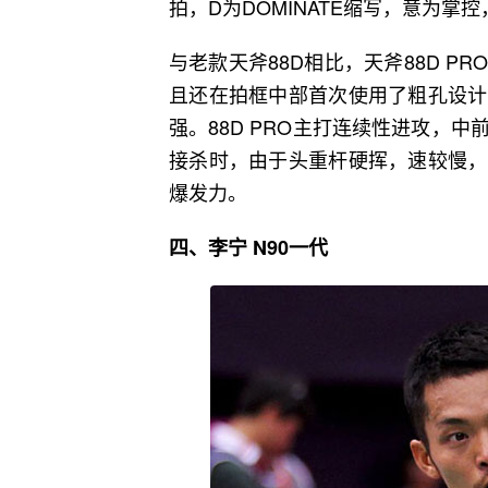
拍，D为DOMINATE缩写，意为掌控，P
与老款天斧88D相比，天斧88D 
且还在拍框中部首次使用了粗孔设计
强。88D PRO主打连续性进攻，
接杀时，由于头重杆硬挥，速较慢，
爆发力。
四、李宁 N90一代