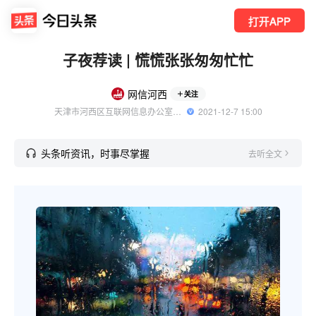
打开APP
子夜荐读 | 慌慌张张匆匆忙忙
网信河西
关注
天津市河西区互联网信息办公室官方账号
  2021-12-7 15:00
头条听资讯，时事尽掌握
去听全文