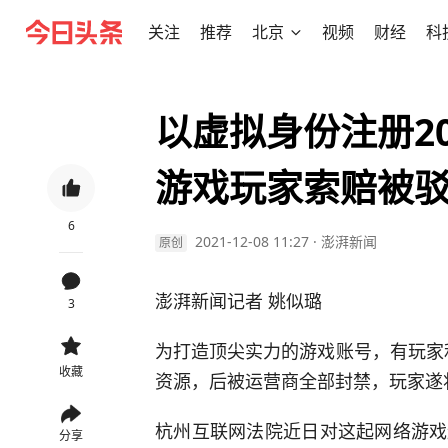
关注
推荐
北京
视频
财经
科
以虚拟身份注册2
游戏玩家索赔被
6
2021-12-08 11:27
·
澎湃新闻
原创
澎湃新闻记者 姚似璐
3
为打造顶尖实力的游戏账号，有玩家利
收藏
资源，后被运营商全部封禁，玩家遂
杭州互联网法院近日对这起网络游戏
分享