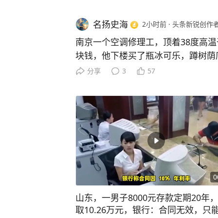
名扬史海
2小时前
·
头条新锐创作
南京一个空调修理工，顶着38度高
块钱，他下楼买了瓶冰可乐，蹲树荫
画面，把客户一个大男人看得鼻子发
分享
3
57
的南京城的马路，被太阳烤得发白，
8度。 小区门口那棵老槐树的影子
岁的男人正蹲着。 他刚拧开一瓶冰
口，喉结上下滚动，脸上的褶子里
喝完，他没舍得再喝第二口，把瓶盖
身，塞进了工具包的侧兜。 接着他
灰，跨上那辆旧电动车，一脚油门融
面，被路边一个监控探头完整地记了
0
棵槐树所在的小区里，一户人家急得
山东，一男子8000元存款定期20年
工，风口只往外吐热气，屋里闷得像
取10.26万元，银行：合同无效，只