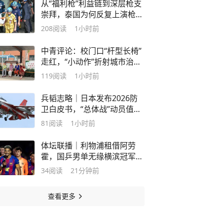
从“福利枪”利益链到深层枪支
崇拜，泰国为何反复上演枪击
悲剧？
208
阅读
1小时前
中青评论：校门口“杆型长椅”
走红，“小动作”折射城市治理
大智慧
119
阅读
1小时前
兵韬志略｜日本发布2026防
卫白皮书，“总体战”动员值得
警惕
81
阅读
1小时前
体坛联播｜利物浦租借阿劳
霍，国乒男单无缘横滨冠军赛
八强
34
阅读
21分钟前
查看更多