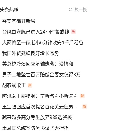
头条热榜
换一换
夯实基础开新局
台风白海豚已进入24小时警戒线
大雨将至一家老小6分钟收完1千斤稻谷
我国外贸延续良好增长态势
美总统冷淡回应基辅遭袭：没掺和
男子工地坠亡百万赔偿金妻女仅得3万
胡彦斌歌王
防汛女干部哽咽：宁听骂声不听哭声
王宝强回应首次提名百花奖最佳男主角
越来越多高分考生放弃985选警校
土耳其总统签防务协议竖大拇指