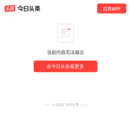
打开APP
当前内容无法展示
去今日头条看更多
—— ©
2026
今日头条
——