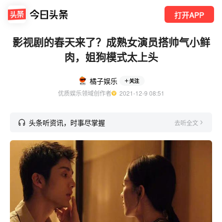
打开APP
影视剧的春天来了？成熟女演员搭帅气小鲜
肉，姐狗模式太上头
橘子娱乐
关注
优质娱乐领域创作者
  2021-12-9 08:51
头条听资讯，时事尽掌握
去听全文