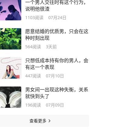
一个男人交往时有这个行为，
说明他很渣
1103
阅读
07月24日
愿意结婚的优质男，只会在这
种时刻出现
564
阅读
3天前
只想低成本持有你的男人，会
有这一个表现
447
阅读
07月10日
男女间一出现这种失衡，关系
就快到头了
196
阅读
07月09日
查看更多