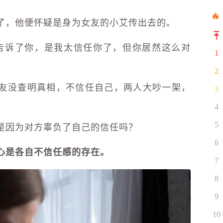
了，他便怀疑是身为女友的小艾传出去的。
告诉了你，是我太信任你了，但你居然这么对
1
2
友没查明真相，不信任自己，两人大吵一架，
3
4
是因为对方辜负了自己的信任吗？
5
6
心是各自不信任感的存在。
7
8
9
10