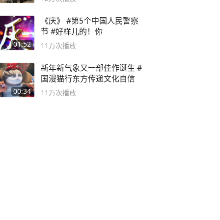
《庆》 #第5个中国人民警察
节 #好样儿的！你
01:52
11万
次播放
新年新气象又一部佳作诞生 #
国漫猫行东方传递文化自信
00:34
11万
次播放