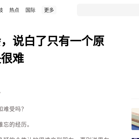
技
热点
国际
更多
会，说白了只有一个原
决很难
?
和难受吗？
难忘的经历。