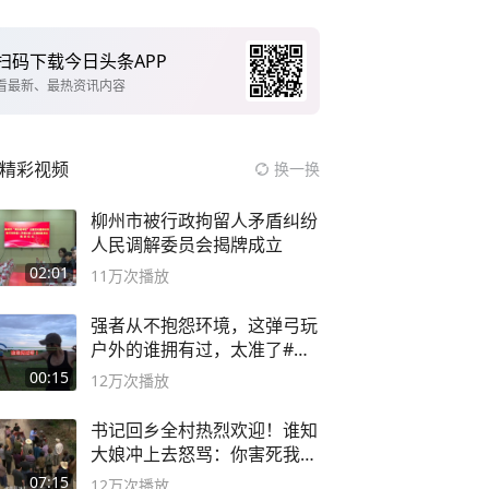
扫码下载今日头条APP
看最新、最热资讯内容
精彩视频
换一换
柳州市被行政拘留人矛盾纠纷
人民调解委员会揭牌成立
02:01
11万
次播放
强者从不抱怨环境，这弹弓玩
户外的谁拥有过，太准了#弹
弓#户外
00:15
12万
次播放
书记回乡全村热烈欢迎！谁知
大娘冲上去怒骂：你害死我儿
子
07:15
12万
次播放