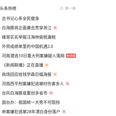
头条热榜
换一换
总书记心系全民健身
白海豚将正面袭击贯穿浙江
峰哥实名举报汪海林偷税漏税
外贸成绩单里的中国机遇2.0
河南潜逃10日重大刑案嫌疑人落网
《新闻联播》正在直播
商场回应挂钱学森巨幅海报
河南西平刑案嫌犯逃窜时伤害多人
台风白海豚或重创多省市
国台办：祖国统一大势不可阻挡
命案嫌犯逃窜28年漂白身份落户