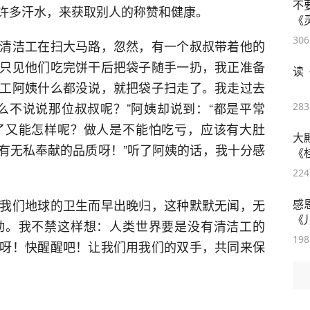
不
许多汗水，来获取别人的称赞和健康。
《
306
清洁工在扫大马路，忽然，有一个叔叔带着他的
只见他们吃完饼干后把袋子随手一扔，我正准备
读
工阿姨什么都没说，就把袋子扫走了。我走过去
么不说说那位叔叔呢？”阿姨却说到：“都是平常
283
了又能怎样呢？做人是不能怕吃亏，应该有大肚
大
有无私奉献的品质呀！”听了阿姨的话，我十分感
《
224
我们地球的卫生而早出晚归，这种默默无闻，无
感
《
动。我不禁这样想：人类世界要是没有清洁工的
198
呀！快醒醒吧！让我们用我们的双手，共同来保