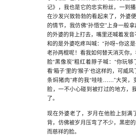
记》，我也是它的忠实粉丝，一到播
在沙发兴致勃勃的看起来了，外婆便
的情节，我仿佛“孙悟空”上身一般
的外婆的背上打去，嘴里还喊着发音不清
和的是外婆吃疼叫喊：“孙呀~你这是
老孙两棍呢！看我如何替天消灭你，
脸“黑像炭”粗红着脖子喊：“你玩
看‘箱子’里的‘猴子’也这样的，可威
条焖猪肉”疼的我“哇哇……”大哭
脸，一不小心碰到被打过的地方，我
了。
现在外婆老了，岁月在他脸上刻满
背，仿佛被岁月压弯了不少，黑密的
而慈祥的脸。