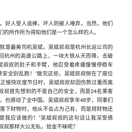
。好人受人追捧，坏人则被人唾弃。当然，他们
们的所作所为得知他们是一个怎么样的人。
就是最美司机吴斌。吴斌叔叔是杭州长运公司的
返回杭州的高速公路上，一块大铁从天而降，击破
斌叔叔的肚子和手臂，他忍受着疼痛慢慢停稳车
意安全别乱跑！”做完这些，吴斌叔叔倒在了座位
们正愉快欢度节日时，吴斌叔叔却因伤势过重而离
斌叔叔首先想到的不是自己的安全，而是24名乘客
，也感动了全中国。吴斌叔叔享年48岁，同事们
落下财物时，他从不会占为己有，而是将财物还
是我应该做的！”吴斌叔叔的这句话让我深受感
叔叔那样大公无私，拾金不昧呢？