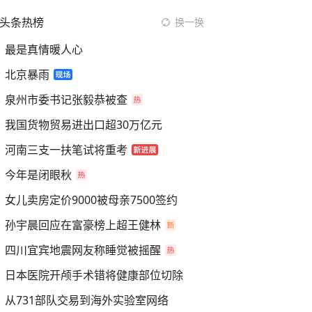
头条热榜
换一换
最是真情暖人心
北京暴雨
泉州市委书记张毅恭被查
我国货物贸易进出口超30万亿元
河南三支一扶笔试将重考
今年是闭眼秋
女儿卖房定价9000被母亲7500签约
孙宇晨回应在富豪榜上超王健林
四川宜宾地震网友称睡觉被摇醒
日本医院开颅手术错将健康部位切除
从731部队交易到海外实验室网络