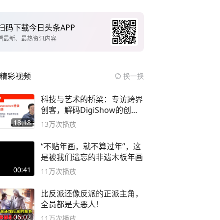
扫码下载今日头条APP
看最新、最热资讯内容
精彩视频
换一换
科技与艺术的桥梁：专访跨界
创客，解码DigiShow的创新
之路
18:18
13万
次播放
“不贴年画，就不算过年”，这
是被我们遗忘的非遗木板年画
00:41
11万
次播放
比反派还像反派的正派主角，
全员都是大恶人！
06:02
11万
次播放