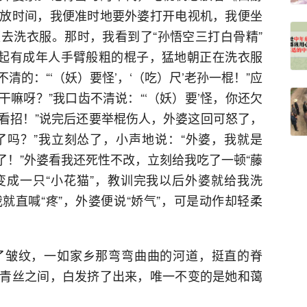
放时间，我便准时地要外婆打开电视机，我便坐
去洗衣服。那时，我看到了“孙悟空三打白骨精”
拿起有成年人手臂般粗的棍子，猛地朝正在洗衣服
的：“‘（妖）要怪’，‘（吃）尺’老孙一棍！”应
干嘛呀？”我口齿不清说：“‘（妖）要’怪，你还欠
看招！”说完后还要举棍伤人，外婆这回可怒了，
够了吗？”我立刻怂了，小声地说：“外婆，我就是
风了！”外婆看我还死性不改，立刻给我吃了一顿“藤
，变成一只“小花猫”，教训完我以后外婆就给我洗
就直喊“疼”，外婆便说“娇气”，可是动作却轻柔
了皱纹，一如家乡那弯弯曲曲的河道，挺直的脊
青丝之间，白发挤了出来，唯一不变的是她和蔼