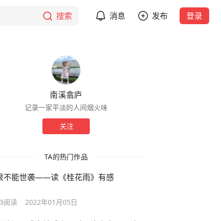
搜索
消息
发布
登录
南溪翕庐
记录一家平淡的人间烟火味
关注
TA的热门作品
恨不能世袭——读《桂花雨》有感
3
阅读
2022年01月05日