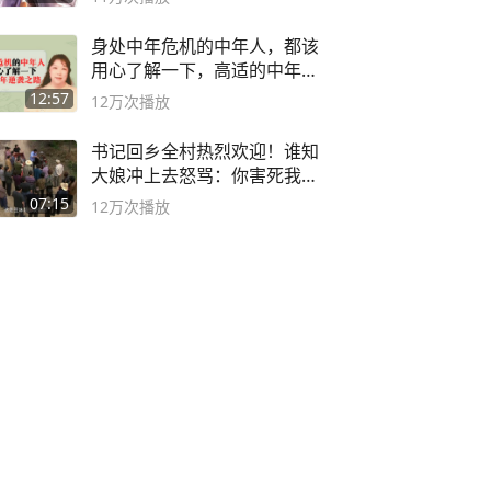
身处中年危机的中年人，都该
用心了解一下，高适的中年逆
袭之路
12:57
12万
次播放
书记回乡全村热烈欢迎！谁知
大娘冲上去怒骂：你害死我儿
子
07:15
12万
次播放