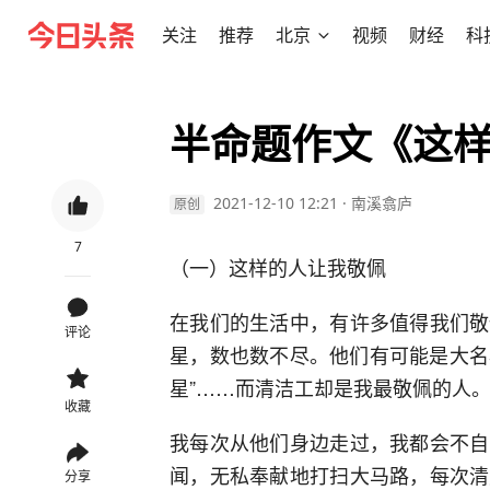
关注
推荐
北京
视频
财经
科
半命题作文《这样
2021-12-10 12:21
·
南溪翕庐
原创
7
（一）这样的人让我敬佩
在我们的生活中，有许多值得我们敬
评论
星，数也数不尽。他们有可能是大名
星”……而清洁工却是我最敬佩的人
收藏
我每次从他们身边走过，我都会不自
闻，无私奉献地打扫大马路，每次清
分享