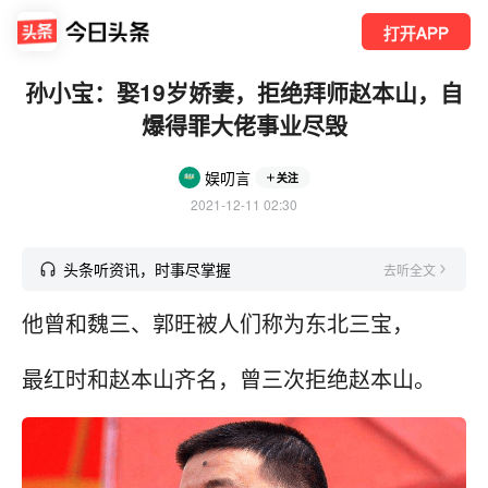
打开APP
孙小宝：娶19岁娇妻，拒绝拜师赵本山，自
爆得罪大佬事业尽毁
娱叨言
关注
2021-12-11 02:30
头条听资讯，时事尽掌握
去听全文
他曾和魏三、郭旺被人们称为东北三宝，
最红时和赵本山齐名，曾三次拒绝赵本山。