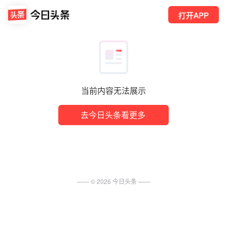
打开APP
当前内容无法展示
去今日头条看更多
—— ©
2026
今日头条
——