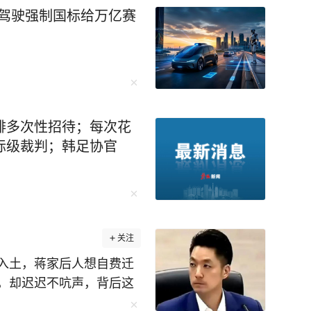
动驾驶强制国标给万亿赛
排多次性招待；每次花
际级裁判；韩足协官
关注
入土，蒋家后人想自费迁
，却迟迟不吭声，背后这
蒋万安不是不想动，是真