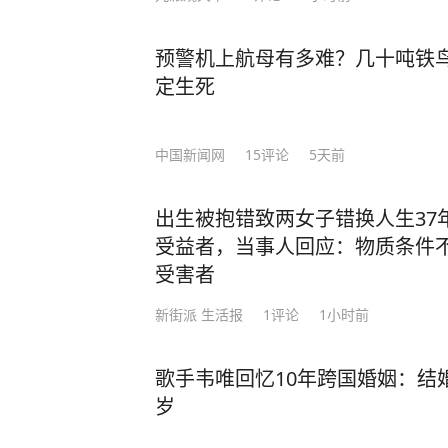
预警机上航母有多难？几十吨铁鸟
定生死
中国新闻网
15
评论
5天前
出生被抱错致两女子错换人生37
受益者，当事人回应：物质条件
受害者
新街派 生活报
1
评论
1小时前
歌手韦唯回忆10年跨国婚姻：结
岁