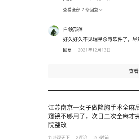
查看全部
7
条回复
白领部落
好久好久不见瑞星杀毒软件了，尽然
回复
·
2021年12月13日
查
江苏南京一女子做隆胸手术全麻
窥镜不够用了，次日二次全麻才
院整改
九派观天下
2
评论
2小时前