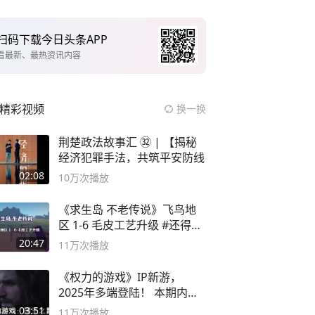
扫码下载今日头条APP
看最新、最热资讯内容
精彩视频
换一换
荆楚政法故事汇 ㉜ | 【揭秘
经济犯罪手法，共筑平安防线
02:08
10万
次播放
《求生岛 不老传说》飞鸟地
区 1-6 毛皮工艺升级 #还得是
主机大作
20:47
11万
次播放
《权力的游戏》IP新游，
2025年多端登陆！ 本期内容
概要
03:51
11万
次播放