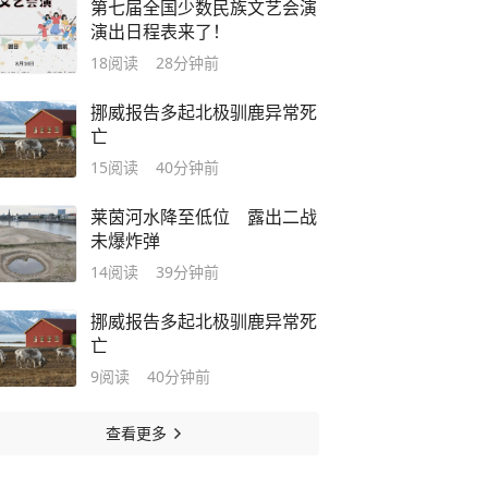
第七届全国少数民族文艺会演
演出日程表来了！
18
阅读
28分钟前
挪威报告多起北极驯鹿异常死
亡
15
阅读
40分钟前
莱茵河水降至低位 露出二战
未爆炸弹
14
阅读
39分钟前
挪威报告多起北极驯鹿异常死
亡
9
阅读
40分钟前
查看更多