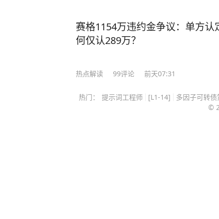
不敢动，这个“不敢”，怕的不是翻历
政治算盘。 他当上台北市长之后，
赛格1154万违约金争议：单方认
岛内公开场合几乎不主动提两蒋，
何仅认289万？
理由是：两蒋既是国民党的历史遗产
拉出来批斗的靶子，赖清德在选战期
热点解读
99
评论
前天07:31
象征”，提出要改成所谓“转型正义纪
两蒋定调成需要被清算的符号，蒋万
热门：
提示词工程师
[L1-14]
多因子可转债
葬，等于自己跳进对手挖好的坑里，
©️ 
利益上算这笔账，所以沉默就是最好
是国民党新生代里正在成型的“本土化
之间已经有了微妙但清晰的距离。 
明自己不是靠祖辈吃饭的政治后代，
包袱”的现代政治人物。 可他又不
他在党内初选和大选时的铁票仓，迁
的交叉口，往哪边迈一步都可能失去
用沉默把自己钉在政治光谱的中间位