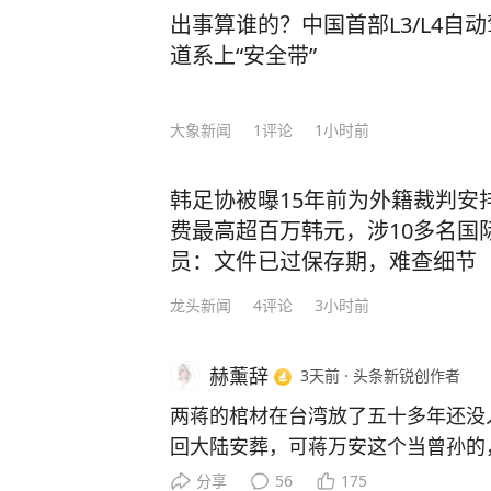
出事算谁的？中国首部L3/L4自
道系上“安全带”
大象新闻
1
评论
1小时前
韩足协被曝15年前为外籍裁判安
费最高超百万韩元，涉10多名国
员：文件已过保存期，难查细节
龙头新闻
4
评论
3小时前
赫薰辞
3天前
·
头条新锐创作者
两蒋的棺材在台湾放了五十多年还没
回大陆安葬，可蒋万安这个当曾孙的
盘棋，远不止孝道两个字能说清。 
分享
56
175