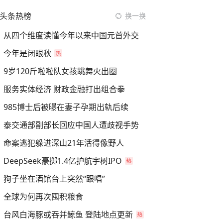
头条热榜
换一换
从四个维度读懂今年以来中国元首外交
今年是闭眼秋
9岁120斤啦啦队女孩跳舞火出圈
服务实体经济 财政金融打出组合拳
985博士后被曝在妻子孕期出轨后续
泰交通部副部长回应中国人遭歧视手势
命案逃犯躲进深山21年活得像野人
DeepSeek豪掷1.4亿护航宇树IPO
狗子坐在酒馆台上突然“跟唱”
全球为何再次囤积粮食
台风白海豚或吞并鲸鱼 登陆地点更新