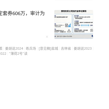
史旧账，而是搅动今天的
走的每一步都很小心，在
定套券606万，审计为
迁葬的事更是能绕就绕。
，也是民进党每逢选举就
间公开说慈湖陵寝是“威权
念馆”。 这等于是直接把
安这时候要是高调推动迁
策
姜胡说2024
练兵场
[意见稿]盐城
吉林省
姜胡说2023
平白送人刀子，站在选举
2022
"薄荷2号"读
的选项。 蒋万安代表的
”路线，跟传统深蓝阵营
他需要向岛内年轻选民证
而是一个能撇清所谓“威权
能跟深蓝彻底闹翻，那才是
葬的事刚好卡在这两条路
平衡，所以他选择不动，
置。 蒋万安夹在中间，