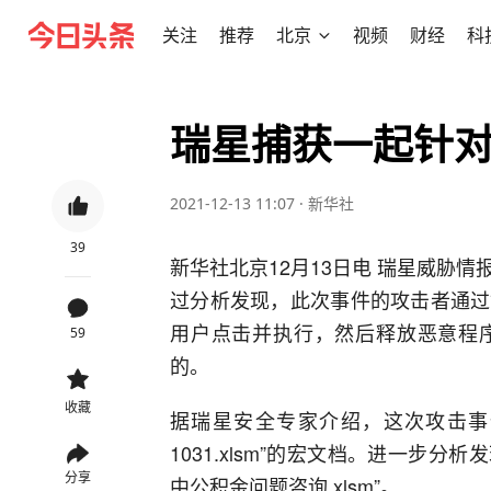
关注
推荐
北京
视频
财经
科
瑞星捕获一起针
2021-12-13 11:07
·
新华社
39
新华社北京12月13日电 瑞星威胁
过分析发现，此次事件的攻击者通过
用户点击并执行，然后释放恶意程
59
的。
收藏
据瑞星安全专家介绍，这次攻击事件
1031.xlsm”的宏文档。进一步分
分享
中公积金问题咨询.xlsm”。