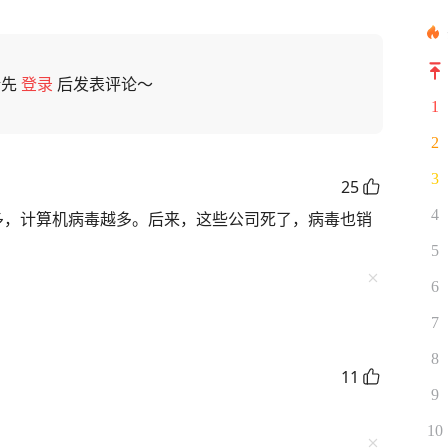
请先
登录
后发表评论～
1
2
3
25
4
多，计算机病毒越多。后来，这些公司死了，病毒也销
5
6
7
8
11
9
10