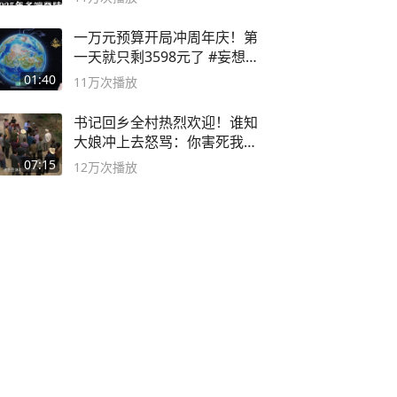
一万元预算开局冲周年庆！第
一天就只剩3598元了 #妄想山
海
01:40
11万
次播放
书记回乡全村热烈欢迎！谁知
大娘冲上去怒骂：你害死我儿
子
07:15
12万
次播放