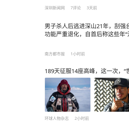
深圳新闻网
7
评论
3天前
男子杀人后逃进深山21年，刮强
功能严重退化，自首后称这些年“
南方都市报
1小时前
189天征服14座高峰，这一次，
环球人物杂志
2小时前