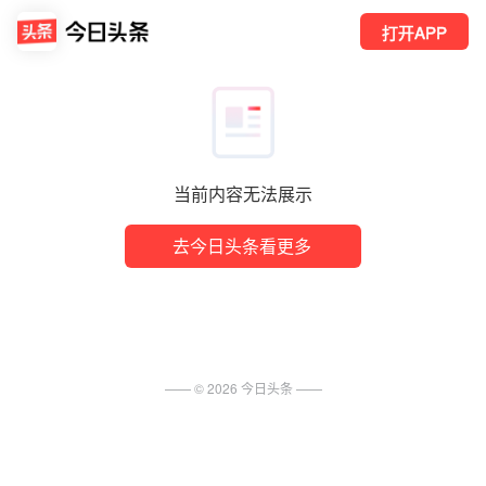
打开APP
当前内容无法展示
去今日头条看更多
—— ©
2026
今日头条
——