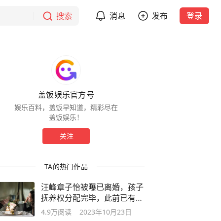
搜索
消息
发布
登录
盖饭娱乐官方号
娱乐百料，盖饭早知道，精彩尽在
盖饭娱乐！
关注
TA的热门作品
汪峰章子怡被曝已离婚，孩子
抚养权分配完毕，此前已有端
倪
4.9万
阅读
2023年10月23日