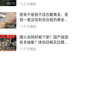
弓#户外
00:15
12万
次播放
原来不是我不适合戴黄金，是
我一直没找到适合我的黄金
😭
00:49
11万
次播放
爆火全网却被下架？国产独游
有多抽象？体验窃格瓦拉模拟
器！
05:23
11万
次播放