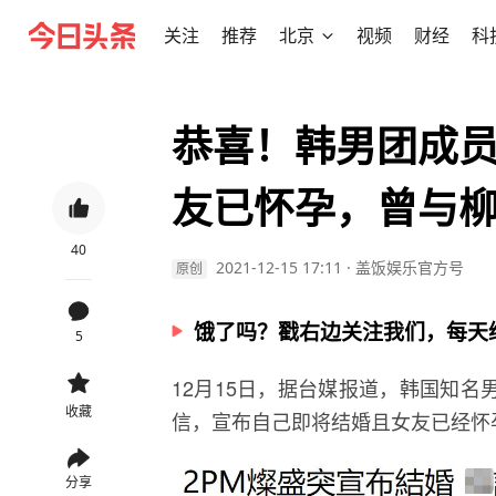
关注
推荐
北京
视频
财经
科
恭喜！韩男团成
友已怀孕，曾与
40
2021-12-15 17:11
·
盖饭娱乐官方号
原创
饿了吗？戳右边关注我们，每天
5
12月15日，据台媒报道，韩国知名
收藏
信，宣布自己即将结婚且女友已经怀
分享