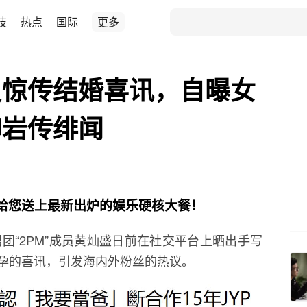
技
热点
国际
更多
员惊传结婚喜讯，自曝女
柳岩传绯闻
给您送上最新出炉的娱乐硬核大餐！
男团“2PM”成员黄灿盛日前在社交平台上晒出手写
孕的喜讯，引发海内外粉丝的热议。