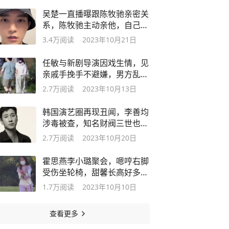
吴楚一直播曝跟陈牧驰亲密关
系，陈牧驰主动亲他，自己有
个私生子
3.4万
阅读
2023年10月21日
任敏与新剧导演因戏生情，见
亲戚手挽手不避嫌，男方乱扔
烟头被拍
2.7万
阅读
2023年10月13日
韩国演艺圈再现丑闻，李善均
涉毒被查，知名财阀三世也被
搜查
2.7万
阅读
2023年10月20日
霍思燕李小璐聚会，嗯哼右脚
受伤坐轮椅，甜馨长高好多互
动超友爱
1.7万
阅读
2023年10月10日
查看更多