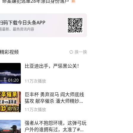
命案嫌犯逃窜28年漂白身份落户
扫码下载今日头条APP
看最新、最热资讯内容
精彩视频
换一换
比亚迪出手，严惩黑公关！
01:20
11万
次播放
巨丰杯 勇弃双马 阎大师底线
猛攻 献卒催杀 潘大师精妙入
局
07:57
11万
次播放
强者从不抱怨环境，这弹弓玩
户外的谁拥有过，太准了#弹