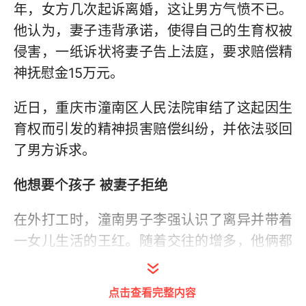
年，女方几次起诉离婚，这让男方气愤不已。
他认为，妻子违背承诺，使得自己的生育权被
侵害，一纸诉状将妻子告上法庭，要求赔偿精
神抚慰金15万元。
近日，重庆市潼南区人民法院审结了这起因生
育权而引发的精神损害赔偿纠纷，并依法驳回
了男方诉求。
他想要个孩子 被妻子拒绝
在外打工时，潼南男子李强认识了离异并带着
一女儿生活的王红。随着交往的增多，他俩都
认为对方是自己的意中人，便谈起恋爱。
点击查看完整内容
2008年，两人自愿登记结婚，组成了一个新