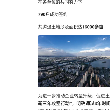
在各单位的共同努力下
成功签约
790户
共腾退土地涉及面积达
16000多亩
为进一步推动企业转型升级，促进土
，明确
新三年攻坚行动”
通过3年时间