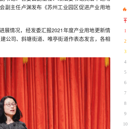
会副主任卢渊发布《苏州工业园区促进产业用地
进展情况，经发委汇报2021年度产业用地更新情
1
、重建公司、斜塘街道、唯亭街道作表态发言，各相
2
3
4
5
6
7
8
9
10