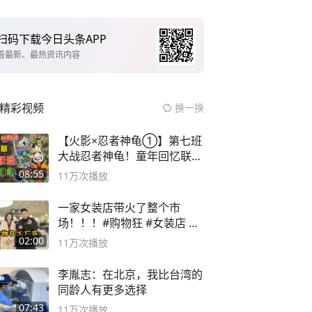
扫码下载今日头条APP
看最新、最热资讯内容
精彩视频
换一换
【火影×忍者神龟①】第七班
大战忍者神龟！童年回忆联动
论武？
08:55
11万
次播放
一家女装店带火了整个市
场！！！#购物狂 #女装店 #
高品质女装
02:00
11万
次播放
李胤志：在北京，我比台湾的
同龄人有更多选择
07:43
11万
次播放