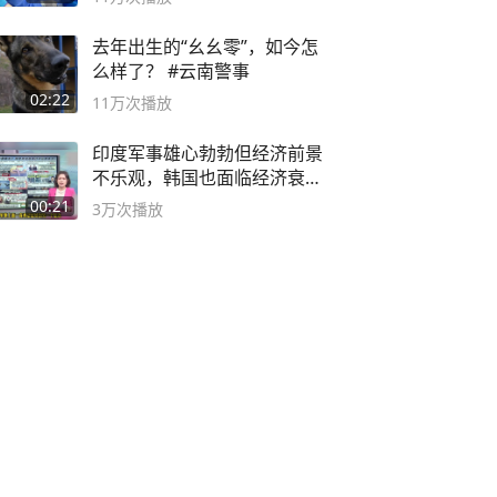
去年出生的“幺幺零”，如今怎
么样了？ #云南警事
02:22
11万
次播放
印度军事雄心勃勃但经济前景
不乐观，韩国也面临经济衰退
风险
00:21
3万
次播放