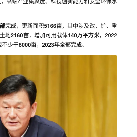
以上，高端产业集聚度、科技创新能力和安全环保水
，更新面积
，其中涉及改、扩、重
全部完成
5166亩
土地
，增加可用载体
，2022
2160亩
140万平方米
成不少于
，
。
8000亩
2023年全部完成