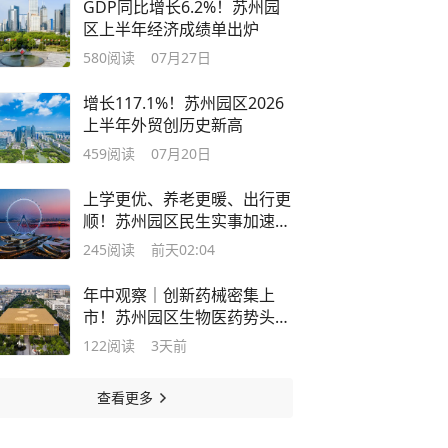
GDP同比增长6.2%！苏州园
区上半年经济成绩单出炉
580
阅读
07月27日
增长117.1%！苏州园区2026
上半年外贸创历史新高
459
阅读
07月20日
上学更优、养老更暖、出行更
顺！苏州园区民生实事加速落
地见效
245
阅读
前天02:04
年中观察｜创新药械密集上
市！苏州园区生物医药势头正
劲
122
阅读
3天前
查看更多