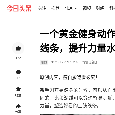
关注
推荐
北京
视频
财经
科
一个黄金健身动
线条，提升力量
128
2021-12-19 13:36
·
增肌减脂
原创
原创内容，擅自搬运者必究！
13
新手刚开始健身的时候，可以从自
收藏
同的。比如深蹲可以锻炼臀腿肌群
力量，塑造好看的上肢线条。
分享