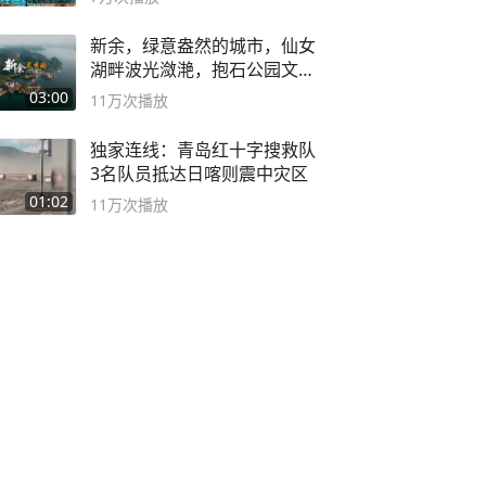
新余，绿意盎然的城市，仙女
湖畔波光潋滟，抱石公园文化
深邃……
03:00
11万
次播放
独家连线：青岛红十字搜救队
3名队员抵达日喀则震中灾区
01:02
11万
次播放