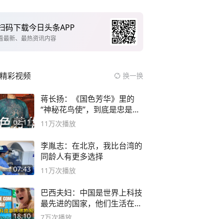
扫码下载今日头条APP
看最新、最热资讯内容
精彩视频
换一换
蒋长扬：《国色芳华》里的
“神秘花鸟使”，到底是忠是
奸？
02:11
11万
次播放
李胤志：在北京，我比台湾的
同龄人有更多选择
07:43
11万
次播放
巴西夫妇：中国是世界上科技
最先进的国家，他们生活在
2999年
18:10
7万
次播放