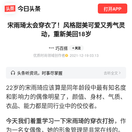
打开APP
宋雨琦太会穿衣了！风格甜美可爱又秀气灵
动，重新美回18岁
巧百搭
关注
优质时尚领域创作者
  2021-12-19 03:13
头条听资讯，时事尽掌握
去听全文
22岁的宋雨琦应该算是同年龄段中最有知名度
和影响力的偶像明星了，颜值、身材、气质、
衣品、能力都是同行业中的佼佼者。
今天我们着重学习一下宋雨琦的穿衣打扮
，作
为一名女偶像，她的形象管理是非常在线的。