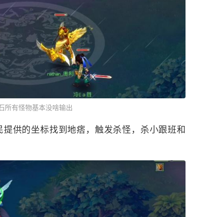
石所有怪物基本没啥输出
民提供的坐标找到地痞，触发杀怪，杀小跟班和