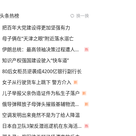
头条热榜
换一换
把百年大党建设得更加坚强有力
母子俩在“天津之眼”附近落水溺亡
伊朗总统：最高领袖决策过程遭人利用
知识产权强国建设驶入“快车道”
80后女柜员逆袭成4200亿银行副行长
女子从行驶货车上跳下 警方介入
儿子举报父亲伪造证件为私生子落户
俄导弹释放子母弹头摧毁基辅物流仓库
空调发明出来竟然不是为了给人降温
日本自卫队3架反潜巡逻机在东海活动