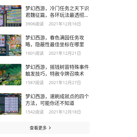
梦幻西游，冷门任务之天下识
君魏征篇，各环玩法最透彻解
析
3906
阅读
2021年12月16日
梦幻西游，春色满园任务攻
略，隐蔽性最佳坐标在哪里
1601
阅读
2021年12月21日
梦幻西游，摇钱树苗特殊事件
触发技巧，特赦令牌召唤术
1587
阅读
2021年12月27日
梦幻西游，速刷成就点的四个
方法，可能你还不知道
1542
阅读
2021年12月18日
查看更多