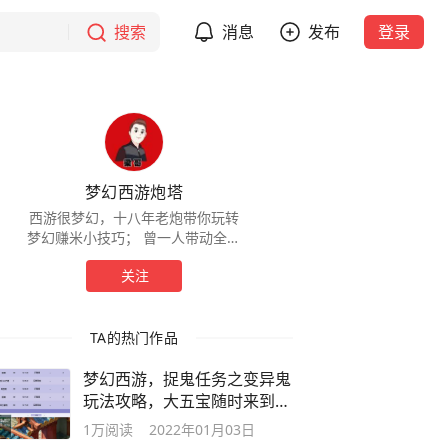
搜索
消息
发布
登录
梦幻西游炮塔
西游很梦幻，十八年老炮带你玩转
梦幻赚米小技巧； 曾一人带动全服
钓鱼热潮 曾一人提高全服树苗价格
关注
曾155级时代一线角色，心狠鱼仔，
阿伦艾弗森
TA的热门作品
梦幻西游，捉鬼任务之变异鬼
玩法攻略，大五宝随时来到你
口袋
1万
阅读
2022年01月03日