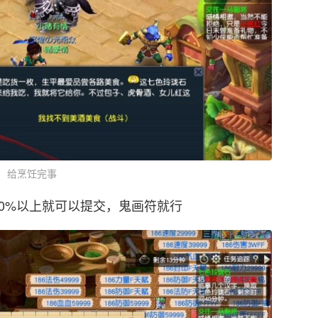
给烹饪完事
0%以上就可以提交，鬼画符就行