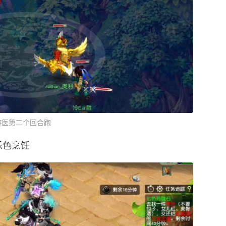
游医第二个回合跑
乐色烹饪