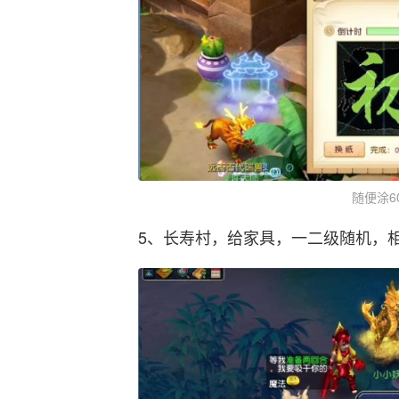
随便涂6
5、长寿村，给家具，一二级随机，