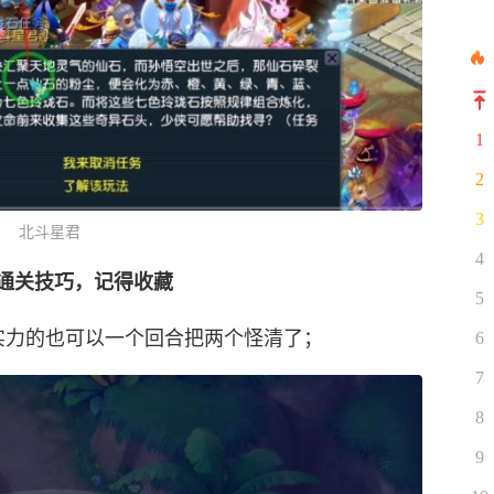
1
2
3
北斗星君
4
通关技巧，记得收藏
5
实力的也可以一个回合把两个怪清了；
6
7
8
9