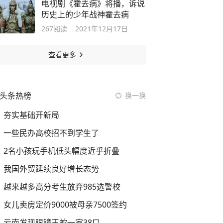
电视剧《霍去病》将播，诉说
历史上的少年战神霍去病
267
阅读
2021年12月17日
查看更多
头条热榜
换一换
夯实基础开新局
一些民办高校招不到学生了
2名小孩玩手机低头幅度近乎折叠
我国外贸延续良好增长态势
越来越多高分考生放弃985选警校
女儿卖房定价9000被母亲7500签约
云南发现眼镜王蛇一家38口