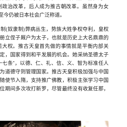
列政治改革，后人成为推古朝改革。虽然身为女
至今仍被日本社会广泛称道。
制(奴隶制)弊病丛生，势族大姓争权夺利，皇权
册立侄子厩户为太子，也就是历史上大名鼎鼎的
揽大权。推古天皇首先做的事情就是平衡内部关
定，国家得到和平发展的机会。她采纳圣德太子
十七条”，以德、仁、礼、信、义、智为标准任人
为道德守则管理国家。推古天皇积极加强与中国
随使节入隋，支持推广佛教，积极主张学习中国
位期间多次攻打新罗，尽管最终没有收复任那，