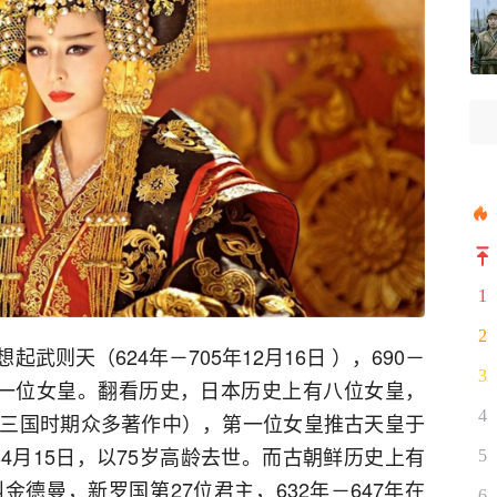
1
2
则天（624年－705年12月16日 ），690－
3
的一位女皇。翻看历史，日本历史上有八位女皇，
4
三国时期众多著作中），第一位女皇推古天皇于
8年4月15日，以75岁高龄去世。而古朝鲜历史上有
5
德曼，新罗国第27位君主，632年－647年在
6