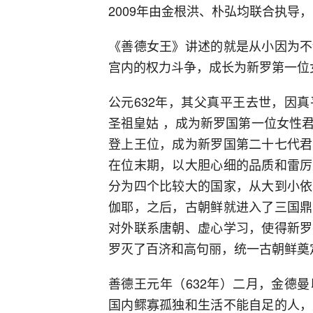
2009年由金根洪、朴弘均联合执导
《善德女王》讲述的就是从小因为不
宫内的权力斗争，成长为新罗第一位
公元632年，其父真平王去世，因
圣祖皇姑 ，成为新罗国第一位女性
登上王位，成为新罗国第二十七代君
在位末期，以大胆心细的品质和雷厉
分为四个比较大的国家，从大到小依
伽耶，之后，古朝鲜就进入了三国鼎
对外联系唐朝、虚心学习，使得新罗
罗灭了百济和高句丽，统一古朝鲜奠
善德王元年（632年）二月，金德
国内鳏寡孤独和生活不能自足的人，