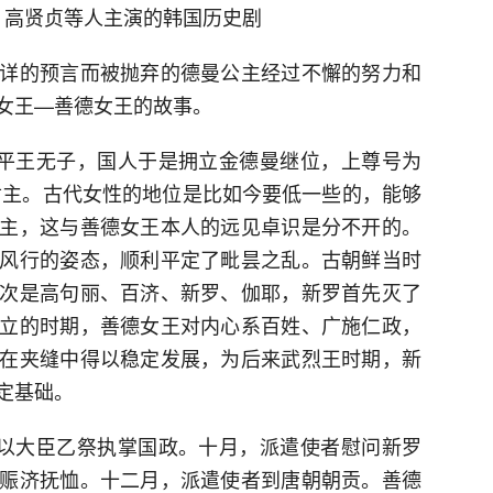
， 高贤贞等人主演的韩国历史剧
详的预言而被抛弃的德曼公主经过不懈的努力和
女王—善德女王的故事。
真平王无子，国人于是拥立金德曼继位，上尊号为
君主。古代女性的地位是比如今要低一些的，能够
主，这与善德女王本人的远见卓识是分不开的。
风行的姿态，顺利平定了毗昙之乱。古朝鲜当时
次是高句丽、百济、新罗、伽耶，新罗首先灭了
立的时期，善德女王对内心系百姓、广施仁政，
在夹缝中得以稳定发展，为后来武烈王时期，新
定基础。
曼以大臣乙祭执掌国政。十月，派遣使者慰问新罗
赈济抚恤。十二月，派遣使者到唐朝朝贡。善德