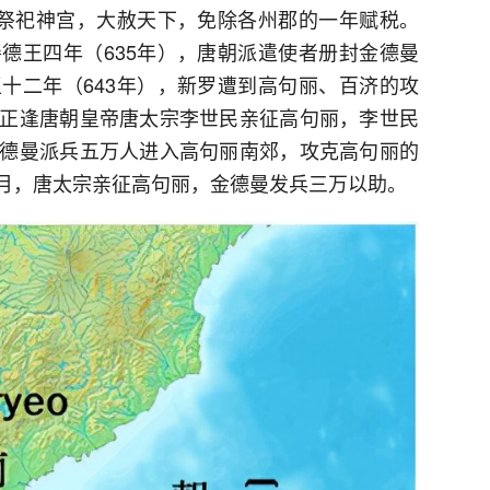
自祭祀神宫，大赦天下，免除各州郡的一年赋税。
德王四年（635年），唐朝派遣使者册封金德曼
十二年（643年），新罗遭到高句丽、百济的攻
正逢唐朝皇帝唐太宗李世民亲征高句丽，李世民
德曼派兵五万人进入高句丽南郊，攻克高句丽的
五月，唐太宗亲征高句丽，金德曼发兵三万以助。