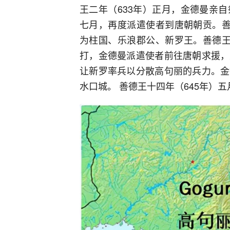
王二年（633年）正月，金德曼亲
七月，再度派遣使者到唐朝朝贡。善
为柱国、乐浪郡公、新罗王。善德王
打，金德曼派遣使者前往唐朝求援，
让新罗率兵以分散高句丽的兵力。金
水口城。 善德王十四年（645年）