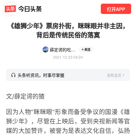
打开APP
《雄狮少年》票房扑街，眯眯眼并非主因，
背后是传统民俗的落寞
薛定谔的吃瓜猹
关注
2021-12-23 04:24
头条听资讯，时事尽掌握
去听全文
文/薛定谔的猹
因为人物“眯眯眼”形象而备受争议的国漫《雄
狮少年》，尽管在上映后，受到央视新闻等官
媒的大加赞许，被誉为是表达文化自信，弘扬