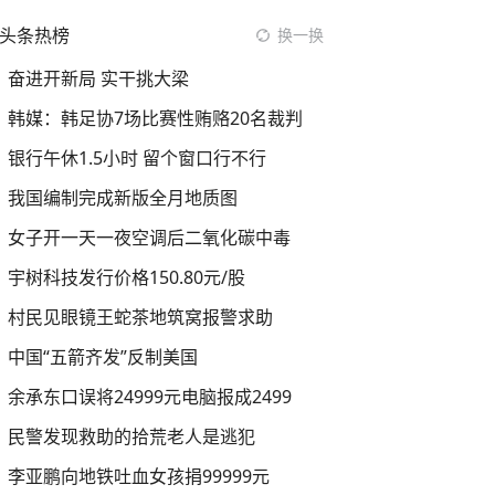
头条热榜
换一换
奋进开新局 实干挑大梁
韩媒：韩足协7场比赛性贿赂20名裁判
银行午休1.5小时 留个窗口行不行
我国编制完成新版全月地质图
女子开一天一夜空调后二氧化碳中毒
宇树科技发行价格150.80元/股
村民见眼镜王蛇茶地筑窝报警求助
中国“五箭齐发”反制美国
余承东口误将24999元电脑报成2499
民警发现救助的拾荒老人是逃犯
李亚鹏向地铁吐血女孩捐99999元