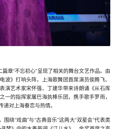
二篇章“不忘初心”呈现了相关的舞台文艺作品。由
电波》打响头阵，上海歌舞团首席演员侯腾飞、
表演艺术家宋怀强、丁建华带来诗朗诵《从石库
之一的指挥家屠巴海执棒乐团，携手歌手罗雨，
传递对上海眷恋与热情。
围绕“戏曲”与“古典音乐”这两大“双星会”代表类
•寻梦》中的水墨新调《江儿水》，金奖首席之声