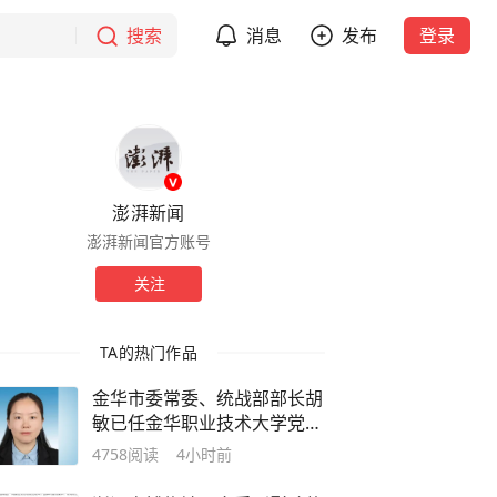
搜索
消息
发布
登录
澎湃新闻
澎湃新闻官方账号
关注
TA的热门作品
金华市委常委、统战部部长胡
敏已任金华职业技术大学党委
书记
4758
阅读
4小时前