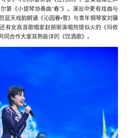
尔第《小提琴协奏曲“春”》。演出中更有戏曲与
员蓝天戏韵朗诵《沁园春•雪》与青年钢琴家刘骥
还有女高音歌唱家赵丽丽演唱热情似火的《玛依
共同合作大家耳熟能详的《饮酒歌》。