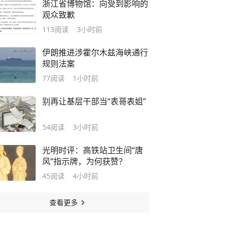
浙江省博物馆：向受到影响的
观众致歉
113
阅读
3小时前
伊朗推进涉霍尔木兹海峡通行
规则法案
77
阅读
1小时前
别再让基层干部当“表哥表姐”
54
阅读
3小时前
光明时评：高铁站卫生间“唐
风”指示牌，为何获赞？
45
阅读
4小时前
查看更多