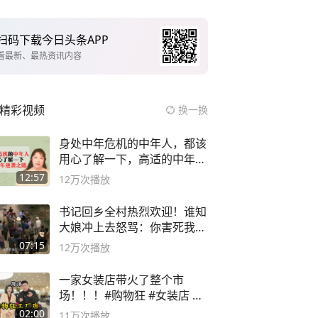
扫码下载今日头条APP
看最新、最热资讯内容
精彩视频
换一换
身处中年危机的中年人，都该
用心了解一下，高适的中年逆
袭之路
12:57
12万
次播放
书记回乡全村热烈欢迎！谁知
大娘冲上去怒骂：你害死我儿
子
07:15
12万
次播放
一家女装店带火了整个市
场！！！#购物狂 #女装店 #
高品质女装
02:00
11万
次播放