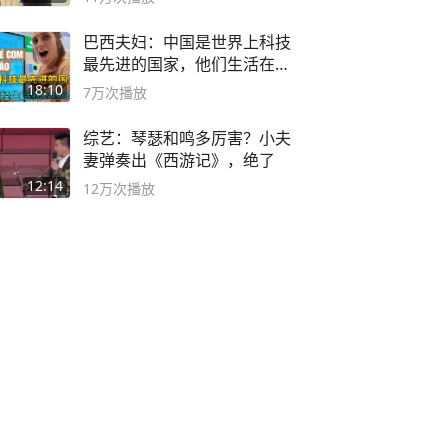
巴西夫妇：中国是世界上科技
最先进的国家，他们生活在
2999年
18:10
7万
次播放
综艺：琴瑟和鸣多厉害？小夫
妻弹奏出《西游记》，绝了
12:14
12万
次播放