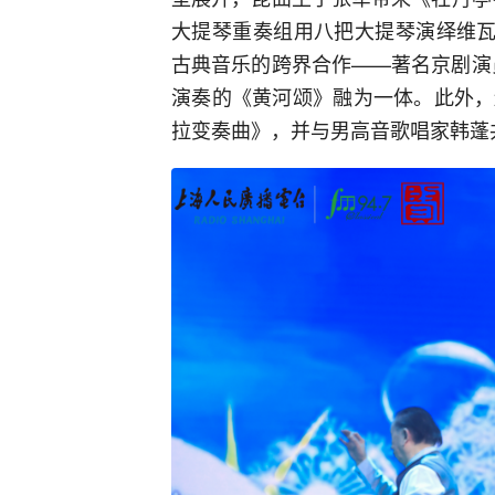
大提琴重奏组用八把大提琴演绎维瓦
古典音乐的跨界合作——著名京剧演
演奏的《黄河颂》融为一体。此外，
拉变奏曲》，并与男高音歌唱家韩蓬