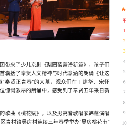
1
2
3
4
团带来了少儿京剧《梨园蓓蕾谱新篇》，孩子们
首囊括了奉贤人文精神与时代意涵的朗诵《让这
5
“奉贤正青春”的大幕，观众们在丁建华、宋怀
6
位慷慨激昂的朗诵中，感受到了奉贤五年来日新
7
8
的歌曲《桃花赋》，以及男高音歌唱家韩蓬演唱
9
区青村镇吴房村连续三年春季举办“吴房桃花节”
10