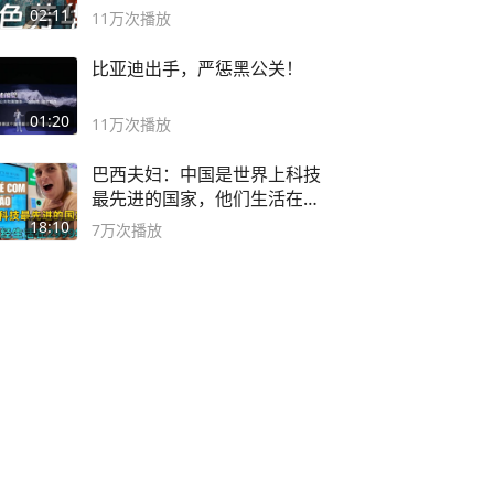
奸？
02:11
11万
次播放
比亚迪出手，严惩黑公关！
01:20
11万
次播放
巴西夫妇：中国是世界上科技
最先进的国家，他们生活在
2999年
18:10
7万
次播放