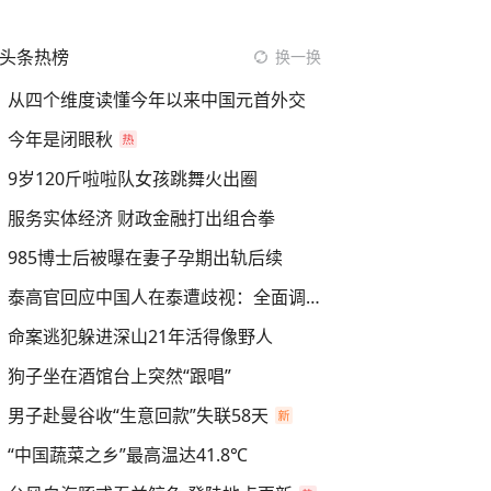
头条热榜
换一换
从四个维度读懂今年以来中国元首外交
今年是闭眼秋
9岁120斤啦啦队女孩跳舞火出圈
服务实体经济 财政金融打出组合拳
985博士后被曝在妻子孕期出轨后续
泰高官回应中国人在泰遭歧视：全面调查
命案逃犯躲进深山21年活得像野人
狗子坐在酒馆台上突然“跟唱”
男子赴曼谷收“生意回款”失联58天
“中国蔬菜之乡”最高温达41.8℃