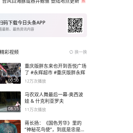
台风白海豚或吞并鲸鱼 登陆地点更新
扫码下载今日头条APP
看最新、最热资讯内容
精彩视频
换一换
重庆版胖东来也开到吾悦广场
了 #永辉超市 #重庆版胖永辉
00:50
12万
次播放
马农双人舞最后一幕-奥西波
娃 & 什克利亚罗夫
08:55
11万
次播放
蒋长扬：《国色芳华》里的
“神秘花鸟使”，到底是忠是