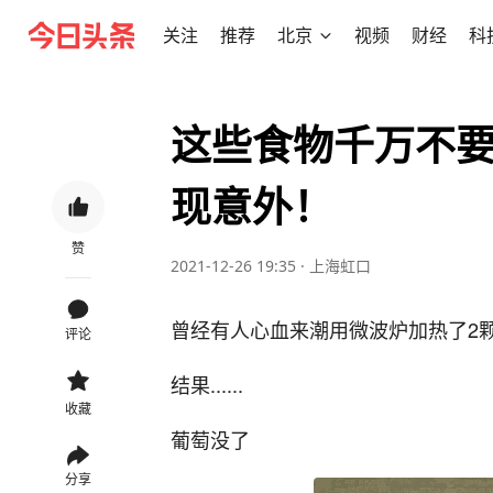
关注
推荐
北京
视频
财经
科
这些食物千万不
现意外！
赞
2021-12-26 19:35
·
上海虹口
曾经有人心血来潮用微波炉加热了2
评论
结果......
收藏
葡萄没了
分享