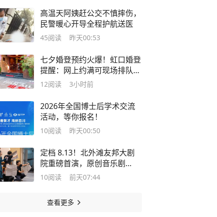
高温天阿姨赶公交不慎摔伤，
民警暖心开导全程护航送医
45
阅读
昨天00:53
七夕婚登预约火爆！虹口婚登
提醒：网上约满可现场排队，
还可享“甜爱之约”专属福利！
12
阅读
3小时前
2026年全国博士后学术交流
活动，等你报名！
10
阅读
昨天00:50
定档 8.13！北外滩友邦大剧
院重磅首演，原创音乐剧
《简・爱》来了
10
阅读
前天07:44
查看更多