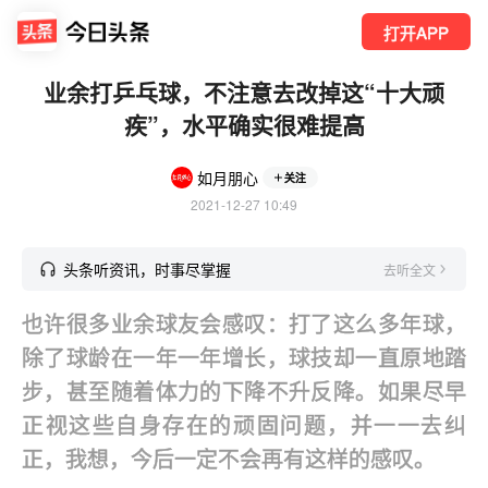
打开APP
业余打乒乓球，不注意去改掉这“十大顽
疾”，水平确实很难提高
如月朋心
关注
2021-12-27 10:49
头条听资讯，时事尽掌握
去听全文
也许很多业余球友会感叹：打了这么多年球，
除了球龄在一年一年增长，球技却一直原地踏
步，甚至随着体力的下降不升反降。如果尽早
正视这些自身存在的顽固问题，并一一去纠
正，我想，今后一定不会再有这样的感叹。