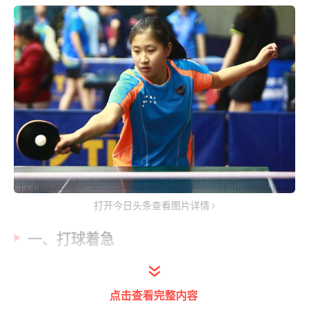
打开今日头条查看图片详情
一、打球着急
不管啥球，无论距离如何，旋转怎样，看见球
点击查看完整内容
就仓促出手，板板都发力，没有停顿意识，不