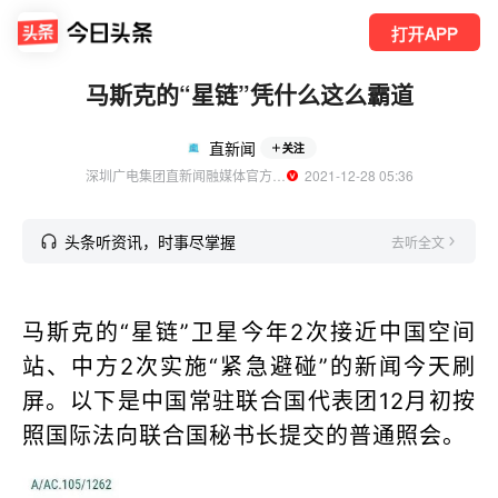
打开APP
马斯克的“星链”凭什么这么霸道
直新闻
关注
深圳广电集团直新闻融媒体官方账号
  2021-12-28 05:36
头条听资讯，时事尽掌握
去听全文
马斯克的“星链”卫星今年2次接近中国空间
站、中方2次实施“紧急避碰”的新闻今天刷
屏。以下是中国常驻联合国代表团12月初按
照国际法向联合国秘书长提交的普通照会。