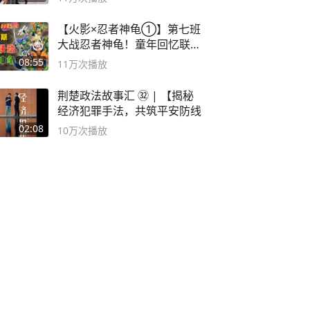
【火影×忍者神龟①】第七班
大战忍者神龟！童年回忆联动
论武？
08:55
11万
次播放
荆楚政法故事汇 ㉜ | 【揭秘
经济犯罪手法，共筑平安防线
02:08
10万
次播放