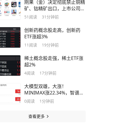
刚果（金）决定彻底禁止铜精
矿、钴精矿出口，上市公司回
应
51
阅读
31分钟前
创新药概念股走高，创新药
ETF涨超3%
11
阅读
19分钟前
稀土概念股走强，稀土ETF涨
超2%
4
阅读
17分钟前
大模型双雄，大涨！
MINIMAX涨22.34%，智谱涨
16.28%
0
阅读
1分钟前
查看更多