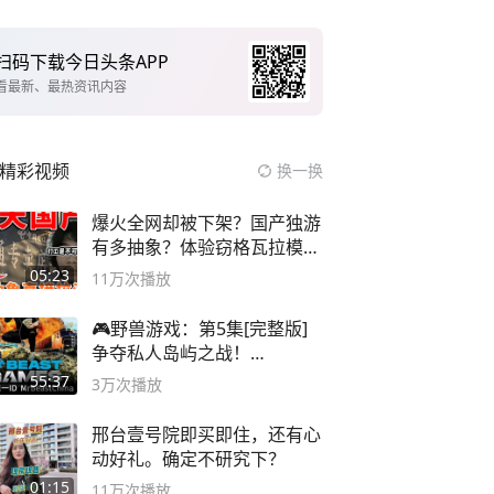
扫码下载今日头条APP
看最新、最热资讯内容
精彩视频
换一换
爆火全网却被下架？国产独游
有多抽象？体验窃格瓦拉模拟
器！
05:23
11万
次播放
🎮野兽游戏：第5集[完整版]
争夺私人岛屿之战！
#MrBeastChina
55:37
3万
次播放
邢台壹号院即买即住，还有心
动好礼。确定不研究下？
01:15
11万
次播放