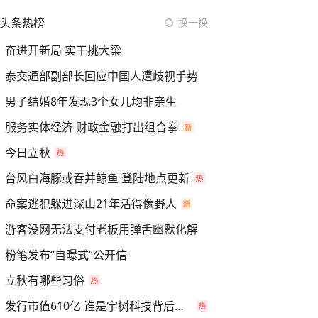
头条热榜
换一换
奋进开新局 实干挑大梁
泰交通部副部长回应中国人遭歧视手势
男子结婚8年发现3个女儿均非亲生
服务实体经济 财政金融打出组合拳
今日立秋
台风白海豚或吞并鲸鱼 登陆地点更新
命案逃犯躲进深山21年活得像野人
游客没网无法支付老板用弹舌幽默化解
粉笔发布“自曝式”公开信
立秋有哪些习俗
发行市值610亿 谁是宇树科技背后赢家