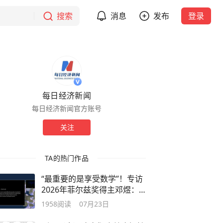
搜索
消息
发布
登录
每日经济新闻
每日经济新闻官方账号
关注
TA的热门作品
“最重要的是享受数学”！专访
2026年菲尔兹奖得主邓煜：
中国数学家“出圈”，是厚积薄
1958
阅读
07月23日
发的结果