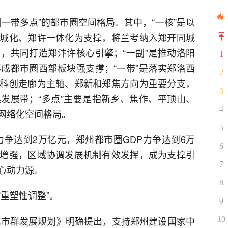
一带多点”的都市圈空间格局。其中，“一核”是以
城化、郑许一体化为支撑，将兰考纳入郑开同城
，共同打造郑汴许核心引擎；“一副”是推动洛阳
1
成都市圈西部板块强支撑；“一带”是落实郑洛西
2
科创走廊为主轴、郑新和郑焦方向为重要分支，
3
发展带；“多点”主要是指新乡、焦作、平顶山、
4
网络化空间格局。
5
P力争达到2万亿元，郑州都市圈GDP力争达到6万
6
增强，区域协调发展机制有效发挥，成为支撑引
7
心动力源。
8
重塑性调整”。
9
原城市群发展规划》明确提出，支持郑州建设国家中
10