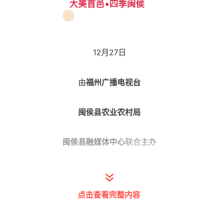
大美首邑•四季闽侯
12月27日
由
福州广播电视台
闽侯县农业农村局
闽侯县融媒体中心
联合主办
荆溪镇人民政府承办的
点击查看完整内容
“大美首邑•四季闽侯”乡村振兴年