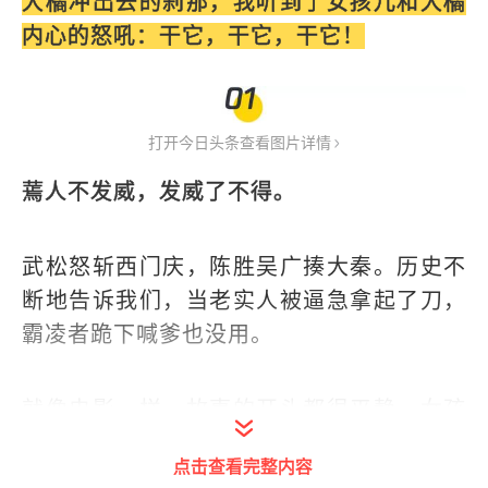
大橘冲出去的刹那，我听到了女孩儿和大橘
内心的怒吼：干它，干它，干它！
打开今日头条查看图片详情
蔫人不发威，发威了不得。
武松怒斩西门庆，陈胜吴广揍大秦。历史不
断地告诉我们，当老实人被逼急拿起了刀，
霸凌者跪下喊爹也没用。
就像电影一样，故事的开头都很平静。女孩
儿
@有喵在屋顶吹风
和她的老实猫大橘，每
点击查看完整内容
天的日常就是在自家小院吹吹风，感受宁